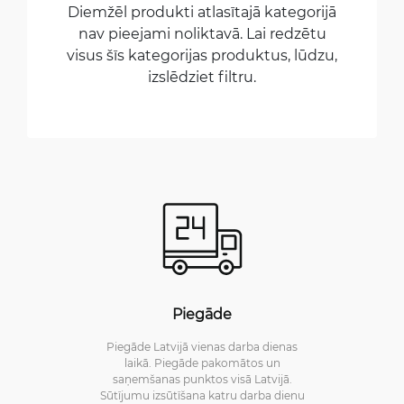
Diemžēl produkti atlasītajā kategorijā
nav pieejami noliktavā. Lai redzētu
visus šīs kategorijas produktus, lūdzu,
izslēdziet filtru.
Piegāde
Piegāde Latvijā vienas darba dienas
laikā. Piegāde pakomātos un
saņemšanas punktos visā Latvijā.
Sūtījumu izsūtīšana katru darba dienu