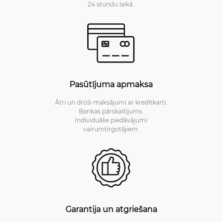
24 stundu laikā.
Pasūtījuma apmaksa
Ātri un droši maksājumi ar kredītkarti.
Bankas pārskaitījums.
Individuālie piedāvājumi
vairumtirgotājiem.
Garantija un atgriešana