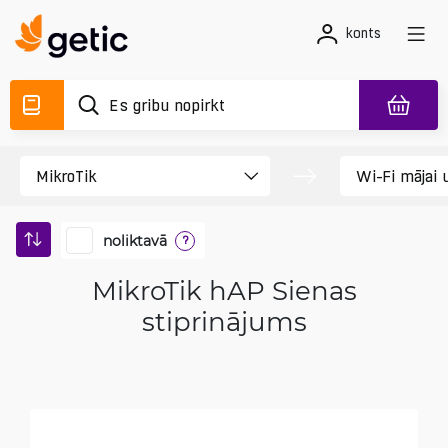
konts
noliktavā
?
MikroTik hAP Sienas
stiprinājums