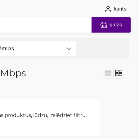
konts
grozs
0 Mbps
 produktus, lūdzu, izslēdziet filtru.