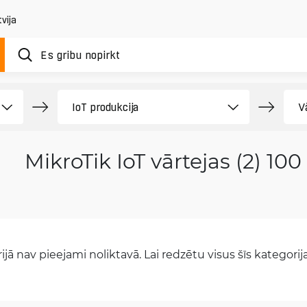
vija
MikroTik IoT vārtejas (2) 10
jā nav pieejami noliktavā. Lai redzētu visus šīs kategorijas