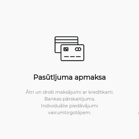
Pasūtījuma apmaksa
Ātri un droši maksājumi ar kredītkarti.
Bankas pārskaitījums.
Individuālie piedāvājumi
vairumtirgotājiem.