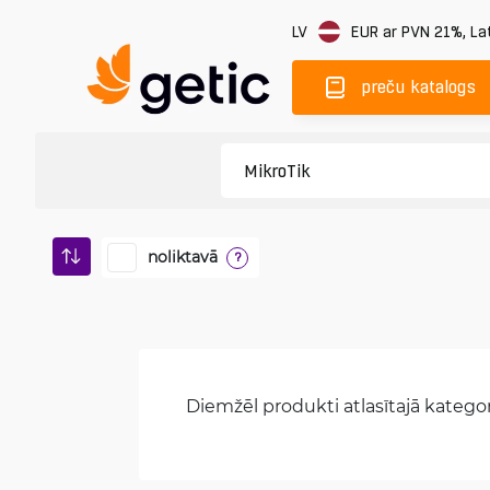
LV
EUR
ar PVN 21%
,
Lat
preču katalogs
noliktavā
?
Diemžēl produkti atlasītajā kategori