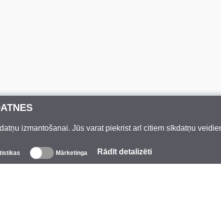
DATNES
datņu izmantošanai. Jūs varat piekrist arī citiem sīkdatņu veidi
Rādīt detalizēti
tistikas
Mārketinga
Par mums