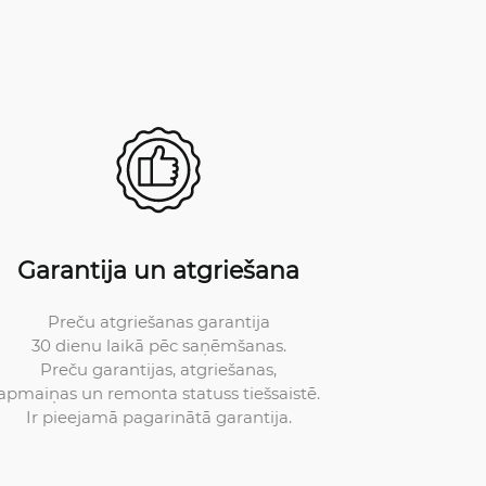
Garantija un atgriešana
Preču atgriešanas garantija
30 dienu laikā pēc saņēmšanas.
Preču garantijas, atgriešanas,
apmaiņas un remonta statuss tiešsaistē.
Ir pieejamā pagarinātā garantija.