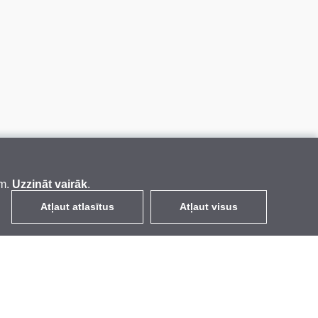
em.
Uzzināt vairāk
.
Atļaut atlasītus
Atļaut visus
LV
EUR
ar PVN 21%
,
Latvija