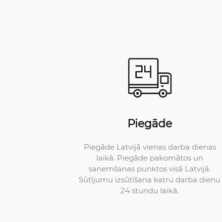
Piegāde
Piegāde Latvijā vienas darba dienas
laikā. Piegāde pakomātos un
saņemšanas punktos visā Latvijā.
Sūtījumu izsūtīšana katru darba dienu
24 stundu laikā.