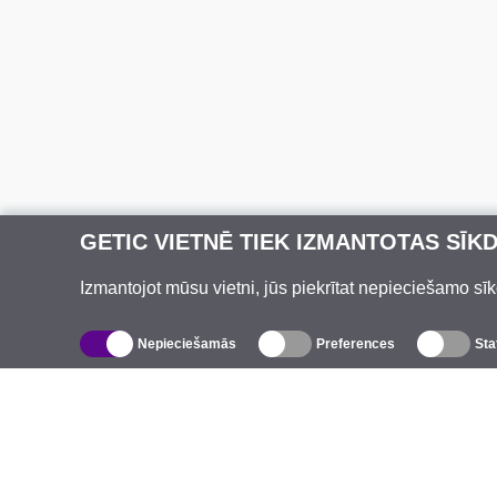
GETIC VIETNĒ TIEK IZMANTOTAS SĪK
Izmantojot mūsu vietni, jūs piekrītat nepieciešamo sīk
Nepieciešamās
Preferences
Sta
Katalogs