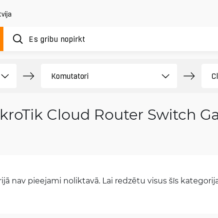
vija
kroTik Cloud Router Switch G
jā nav pieejami noliktavā. Lai redzētu visus šīs kategorijas