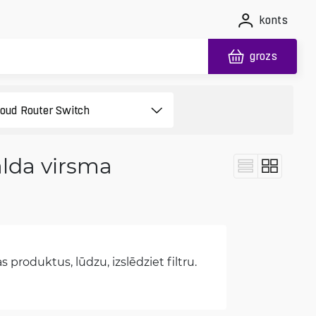
konts
grozs
alda virsma
 produktus, lūdzu, izslēdziet filtru.