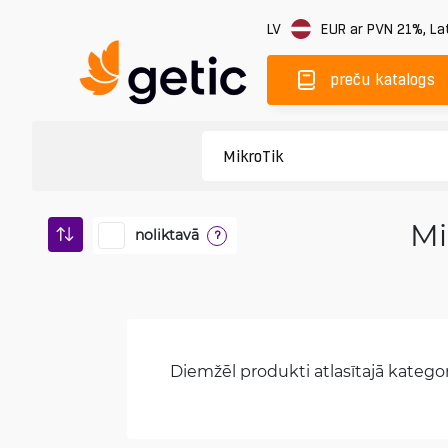
LV
EUR
ar PVN 21%
,
Lat
preču katalogs
Mi
noliktavā
?
Diemžēl produkti atlasītajā kategori