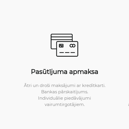
Pasūtījuma apmaksa
Ātri un droši maksājumi ar kredītkarti.
Bankas pārskaitījums.
Individuālie piedāvājumi
vairumtirgotājiem.