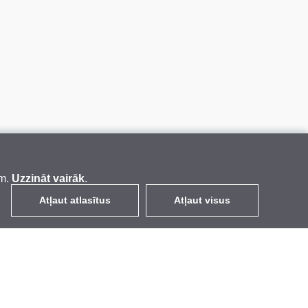
em.
Uzzināt vairāk
.
Atļaut atlasītus
Atļaut visus
LV
EUR
ar PVN 21%
,
Latvija