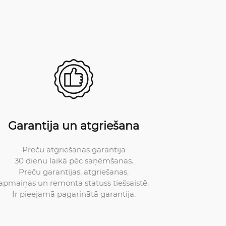
Garantija un atgriešana
Preču atgriešanas garantija
30 dienu laikā pēc saņēmšanas.
Preču garantijas, atgriešanas,
apmaiņas un remonta statuss tiešsaistē.
Ir pieejamā pagarinātā garantija.