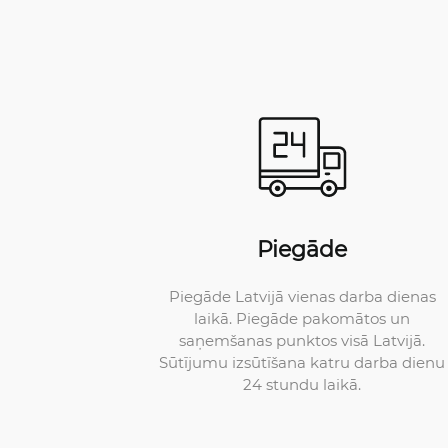
Piegāde
Piegāde Latvijā vienas darba dienas
laikā. Piegāde pakomātos un
saņemšanas punktos visā Latvijā.
Sūtījumu izsūtīšana katru darba dienu
24 stundu laikā.