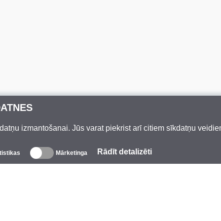
DATNES
datņu izmantošanai. Jūs varat piekrist arī citiem sīkdatņu veidi
Rādīt detalizēti
tistikas
Mārketinga
Par mums