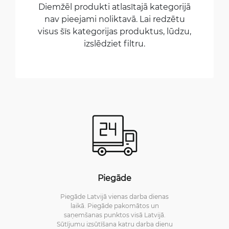
Diemžēl produkti atlasītajā kategorijā
nav pieejami noliktavā. Lai redzētu
visus šīs kategorijas produktus, lūdzu,
izslēdziet filtru.
Piegāde
Piegāde Latvijā vienas darba dienas
laikā. Piegāde pakomātos un
saņemšanas punktos visā Latvijā.
Sūtījumu izsūtīšana katru darba dienu