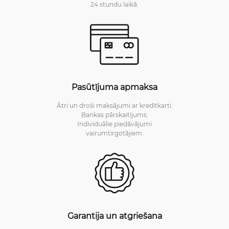
24 stundu laikā.
Pasūtījuma apmaksa
Ātri un droši maksājumi ar kredītkarti.
Bankas pārskaitījums.
Individuālie piedāvājumi
vairumtirgotājiem.
Garantija un atgriešana