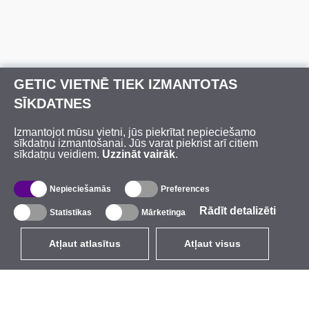
GETIC VIETNĒ TIEK IZMANTOTAS
SĪKDATNES
Izmantojot mūsu vietni, jūs piekrītat nepieciešamo
sīkdatņu izmantošanai. Jūs varat piekrist arī citiem
sīkdatņu veidiem.
Uzzināt vairāk
.
Nepieciešamās
Preferences
Rādīt detalizēti
Statistikas
Mārketinga
Atļaut atlasītus
Atļaut visus