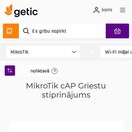
konts
noliktavā
?
MikroTik cAP Griestu
stiprinājums