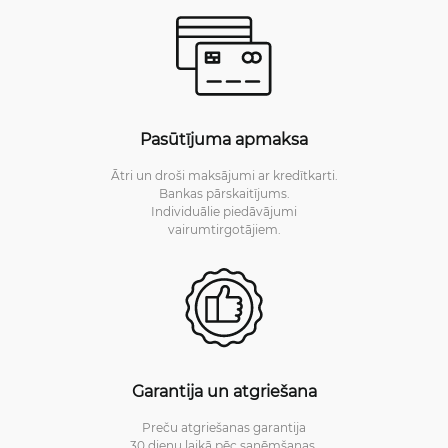
Pasūtījuma apmaksa
Ātri un droši maksājumi ar kredītkarti.
Bankas pārskaitījums.
Individuālie piedāvājumi
vairumtirgotājiem.
Garantija un atgriešana
Preču atgriešanas garantija
30 dienu laikā pēc saņēmšanas.