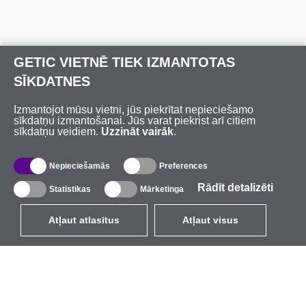
GETIC VIETNĒ TIEK IZMANTOTAS
SĪKDATNES
Izmantojot mūsu vietni, jūs piekrītat nepieciešamo
sīkdatņu izmantošanai. Jūs varat piekrist arī citiem
sīkdatņu veidiem.
Uzzināt vairāk
.
Nepieciešamās
Preferences
Rādīt detalizēti
Statistikas
Mārketinga
Atļaut atlasītus
Atļaut visus
LV
EUR
ar PVN 21%
,
Latvija