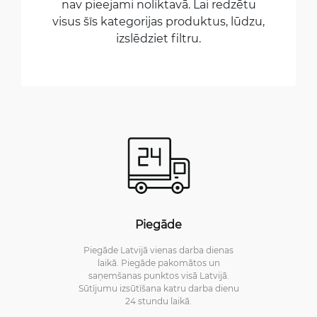
nav pieejami noliktavā. Lai redzētu
visus šīs kategorijas produktus, lūdzu,
izslēdziet filtru.
Piegāde
Piegāde Latvijā vienas darba dienas
laikā. Piegāde pakomātos un
saņemšanas punktos visā Latvijā.
Sūtījumu izsūtīšana katru darba dienu
24 stundu laikā.