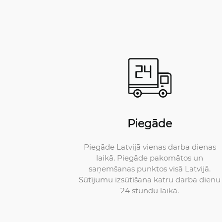
Piegāde
Piegāde Latvijā vienas darba dienas
laikā. Piegāde pakomātos un
saņemšanas punktos visā Latvijā.
Sūtījumu izsūtīšana katru darba dienu
24 stundu laikā.