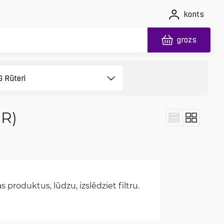
konts
grozs
NR)
 produktus, lūdzu, izslēdziet filtru.