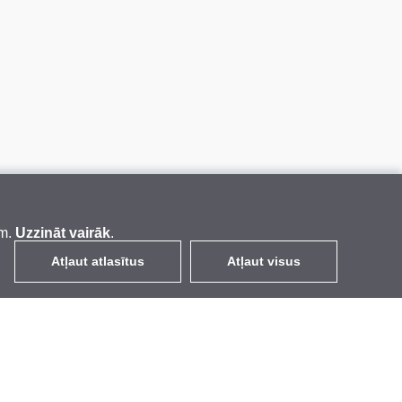
em.
Uzzināt vairāk
.
Atļaut atlasītus
Atļaut visus
LV
EUR
ar PVN 21%
,
Latvija