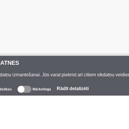
DATNES
datņu izmantošanai. Jūs varat piekrist arī citiem sīkdatņu veidi
Rādīt detalizēti
tistikas
Mārketinga
Par mums