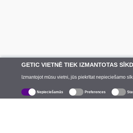
GETIC VIETNĒ TIEK IZMANTOTAS SĪK
Izmantojot mūsu vietni, jūs piekrītat nepieciešamo sīk
Nepieciešamās
Preferences
Sta
Katalogs