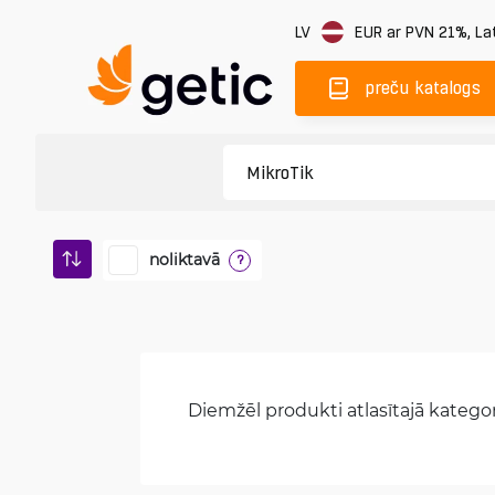
LV
EUR
ar PVN 21%
,
Lat
preču katalogs
noliktavā
?
Diemžēl produkti atlasītajā kategori