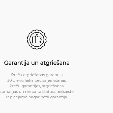
Garantija un atgriešana
Preču atgriešanas garantija
30 dienu laikā pēc saņēmšanas.
Preču garantijas, atgriešanas,
apmaiņas un remonta statuss tiešsaistē.
Ir pieejamā pagarinātā garantija.