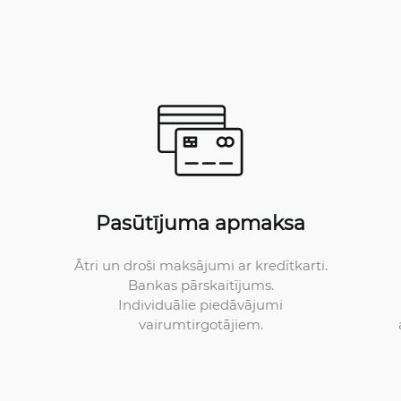
Pasūtījuma apmaksa
Ātri un droši maksājumi ar kredītkarti.
Bankas pārskaitījums.
Individuālie piedāvājumi
vairumtirgotājiem.