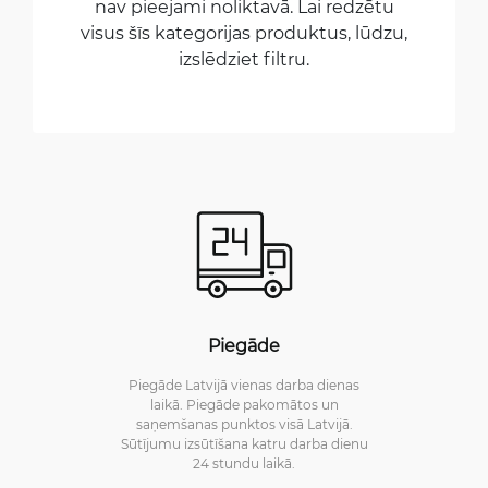
nav pieejami noliktavā. Lai redzētu
visus šīs kategorijas produktus, lūdzu,
izslēdziet filtru.
Piegāde
Piegāde Latvijā vienas darba dienas
laikā. Piegāde pakomātos un
saņemšanas punktos visā Latvijā.
Sūtījumu izsūtīšana katru darba dienu
24 stundu laikā.