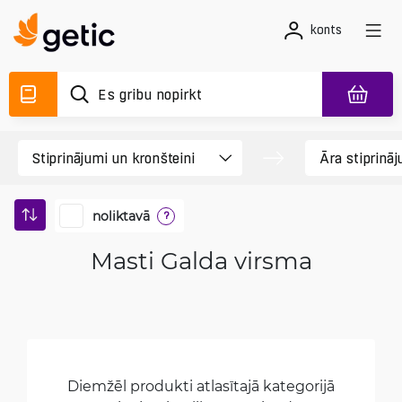
konts
noliktavā
?
Masti Galda virsma
Diemžēl produkti atlasītajā kategorijā