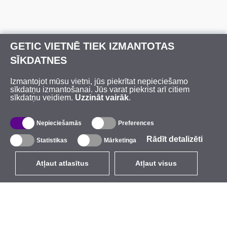
GETIC VIETNĒ TIEK IZMANTOTAS
SĪKDATNES
Izmantojot mūsu vietni, jūs piekrītat nepieciešamo
sīkdatņu izmantošanai. Jūs varat piekrist arī citiem
sīkdatņu veidiem.
Uzzināt vairāk
.
Nepieciešamās
Preferences
Rādīt detalizēti
Statistikas
Mārketinga
Atļaut atlasītus
Atļaut visus
LV
EUR
ar PVN 21%
,
Latvija