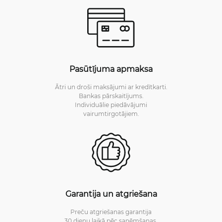
Pasūtījuma apmaksa
Ātri un droši maksājumi ar kredītkarti.
Bankas pārskaitījums.
Individuālie piedāvājumi
vairumtirgotājiem.
Garantija un atgriešana
Preču atgriešanas garantija
30 dienu laikā pēc saņēmšanas.