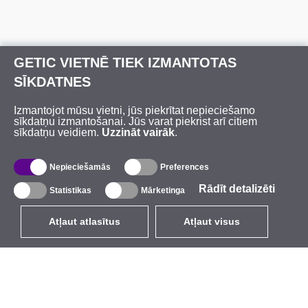
GETIC VIETNĒ TIEK IZMANTOTAS
SĪKDATNES
Izmantojot mūsu vietni, jūs piekrītat nepieciešamo
sīkdatņu izmantošanai. Jūs varat piekrist arī citiem
sīkdatņu veidiem.
Uzzināt vairāk
.
Nepieciešamās
Preferences
Rādīt detalizēti
Statistikas
Mārketinga
Atļaut atlasītus
Atļaut visus
LV
EUR
ar PVN 21%
,
Latvija