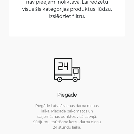
nav pieejami noliktavā. Lai redzētu
visus šīs kategorijas produktus, lūdzu,
izslēdziet filtru.
Piegāde
Piegāde Latvijā vienas darba dienas
laikā. Piegāde pakomātos un
saņemšanas punktos visā Latvijā.
Sūtījumu izsūtīšana katru darba dienu
24 stundu laikā.