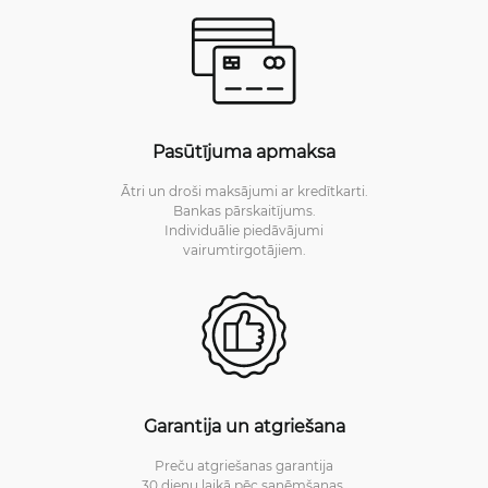
Pasūtījuma apmaksa
Ātri un droši maksājumi ar kredītkarti.
Bankas pārskaitījums.
Individuālie piedāvājumi
vairumtirgotājiem.
Garantija un atgriešana
Preču atgriešanas garantija
30 dienu laikā pēc saņēmšanas.