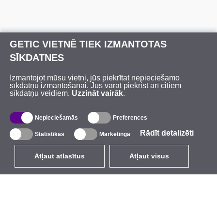
GETIC VIETNĒ TIEK IZMANTOTAS
SĪKDATNES
Izmantojot mūsu vietni, jūs piekrītat nepieciešamo
sīkdatņu izmantošanai. Jūs varat piekrist arī citiem
sīkdatņu veidiem.
Uzzināt vairāk
.
Nepieciešamās
Preferences
Rādīt detalizēti
Statistikas
Mārketinga
Atļaut atlasītus
Atļaut visus
LV
EUR
ar PVN 21%
,
Latvija