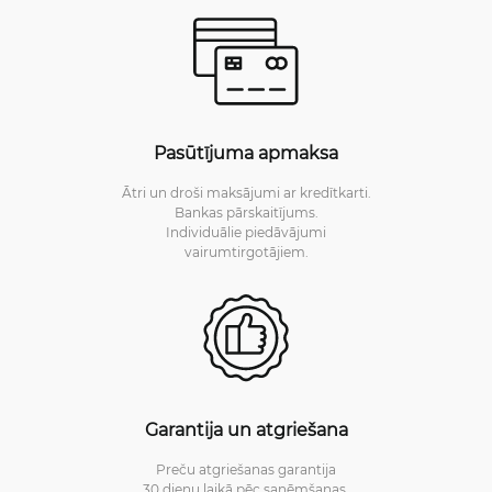
Pasūtījuma apmaksa
Ātri un droši maksājumi ar kredītkarti.
Bankas pārskaitījums.
Individuālie piedāvājumi
vairumtirgotājiem.
Garantija un atgriešana
Preču atgriešanas garantija
30 dienu laikā pēc saņēmšanas.