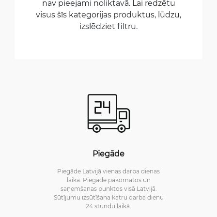
nav pieejami noliktavā. Lai redzētu
visus šīs kategorijas produktus, lūdzu,
izslēdziet filtru.
Piegāde
Piegāde Latvijā vienas darba dienas
laikā. Piegāde pakomātos un
saņemšanas punktos visā Latvijā.
Sūtījumu izsūtīšana katru darba dienu
24 stundu laikā.