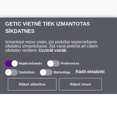
GETIC VIETNĒ TIEK IZMANTOTAS
SĪKDATNES
Izmantojot mūsu vietni, jūs piekrītat nepieciešamo
sīkdatņu izmantošanai. Jūs varat piekrist arī citiem
sīkdatņu veidiem.
Uzzināt vairāk
.
Nepieciešamās
Preferences
Rādīt detalizēti
Statistikas
Mārketinga
Atļaut atlasītus
Atļaut visus
LV
EUR
ar PVN 21%
,
Latvija