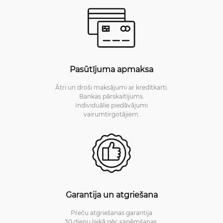
Pasūtījuma apmaksa
Ātri un droši maksājumi ar kredītkarti.
Bankas pārskaitījums.
Individuālie piedāvājumi
vairumtirgotājiem.
Garantija un atgriešana
Preču atgriešanas garantija
30 dienu laikā pēc saņēmšanas.