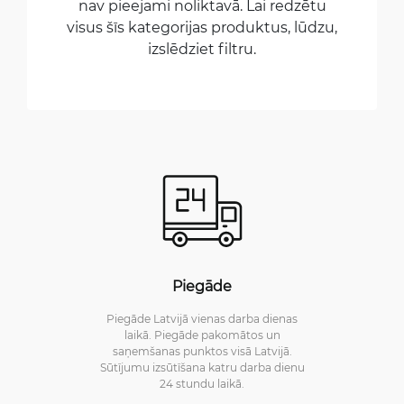
nav pieejami noliktavā. Lai redzētu
visus šīs kategorijas produktus, lūdzu,
izslēdziet filtru.
Piegāde
Piegāde Latvijā vienas darba dienas
laikā. Piegāde pakomātos un
saņemšanas punktos visā Latvijā.
Sūtījumu izsūtīšana katru darba dienu
24 stundu laikā.