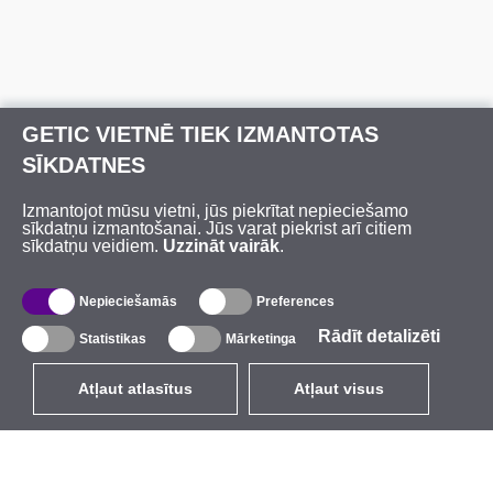
GETIC VIETNĒ TIEK IZMANTOTAS
SĪKDATNES
Izmantojot mūsu vietni, jūs piekrītat nepieciešamo
sīkdatņu izmantošanai. Jūs varat piekrist arī citiem
sīkdatņu veidiem.
Uzzināt vairāk
.
Nepieciešamās
Preferences
Rādīt detalizēti
Statistikas
Mārketinga
Atļaut atlasītus
Atļaut visus