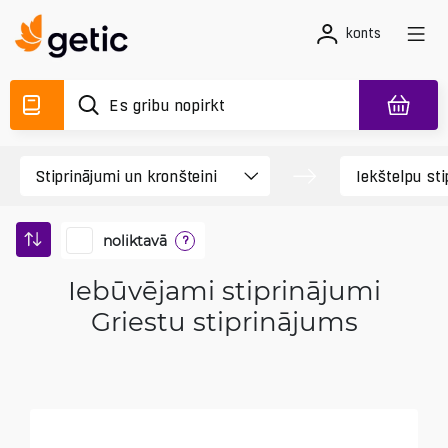
konts
noliktavā
?
Iebūvējami stiprinājumi
Griestu stiprinājums