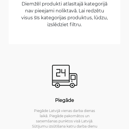
Diemžēl produkti atlasītajā kategorijā
nav pieejami noliktavā. Lai redzētu
visus šīs kategorijas produktus, lūdzu,
izslēdziet filtru.
Piegāde
Piegāde Latvijā vienas darba dienas
laikā. Piegāde pakomātos un
saņemšanas punktos visā Latvijā.
Sūtījumu izsūtīšana katru darba dienu