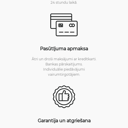
24 stundu laikā.
Pasūtījuma apmaksa
Ātri un droši maksājumi ar kredītkarti.
Bankas pārskaitījums.
Individuālie piedāvājumi
vairumtirgotājiem.
Garantija un atgriešana