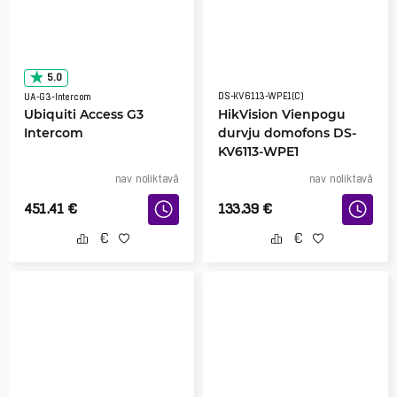
5.0
DS-KV6113-WPE1(C)
UA-G3-Intercom
Ubiquiti Access G3
HikVision Vienpogu
Intercom
durvju domofons DS-
KV6113-WPE1
nav noliktavā
nav noliktavā
451.41
€
133.39
€