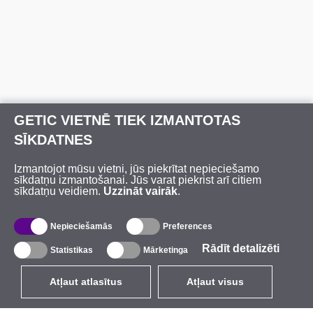
GETIC VIETNĒ TIEK IZMANTOTAS
SĪKDATNES
Izmantojot mūsu vietni, jūs piekrītat nepieciešamo
sīkdatņu izmantošanai. Jūs varat piekrist arī citiem
sīkdatņu veidiem.
Uzzināt vairāk
.
Nepieciešamās
Preferences
Rādīt detalizēti
Statistikas
Mārketinga
Atļaut atlasītus
Atļaut visus