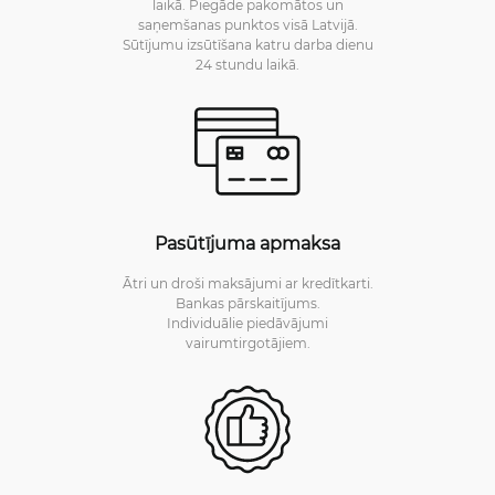
laikā. Piegāde pakomātos un
saņemšanas punktos visā Latvijā.
Sūtījumu izsūtīšana katru darba dienu
24 stundu laikā.
Pasūtījuma apmaksa
Ātri un droši maksājumi ar kredītkarti.
Bankas pārskaitījums.
Individuālie piedāvājumi
vairumtirgotājiem.