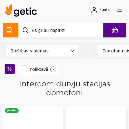
konts
noliktavā
?
Intercom durvju stacijas
domofoni
jaunums