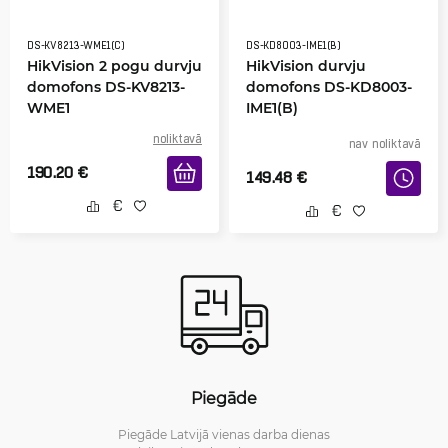
DS-KV8213-WME1(C)
DS-KD8003-IME1(B)
HikVision 2 pogu durvju
HikVision durvju
domofons DS-KV8213-
domofons DS-KD8003-
WME1
IME1(B)
noliktavā
nav noliktavā
190.20
€
149.48
€
Piegāde
Piegāde Latvijā vienas darba dienas