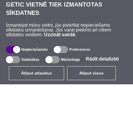
GETIC VIETNĒ TIEK IZMANTOTAS
SĪKDATNES
Izmantojot mūsu vietni, jūs piekrītat nepieciešamo
sīkdatņu izmantošanai. Jūs varat piekrist arī citiem
sīkdatņu veidiem.
Uzzināt vairāk
.
Nepieciešamās
Preferences
Rādīt detalizēti
Statistikas
Mārketinga
Atļaut atlasītus
Atļaut visus
LV
EUR
ar PVN 21%
,
Latvija
Katalogs
Par mums