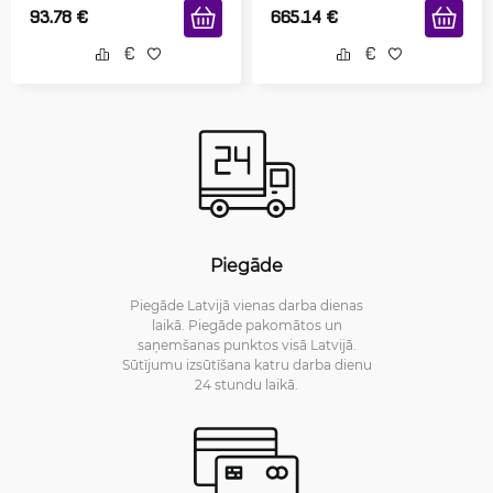
93.78
€
665.14
€
Piegāde
Piegāde Latvijā vienas darba dienas
laikā. Piegāde pakomātos un
saņemšanas punktos visā Latvijā.
Sūtījumu izsūtīšana katru darba dienu
24 stundu laikā.