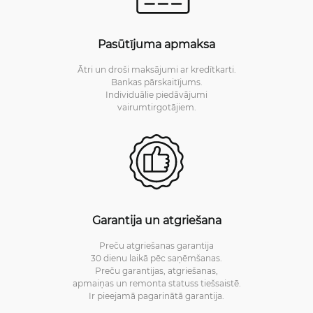
Pasūtījuma apmaksa
Ātri un droši maksājumi ar kredītkarti.
Bankas pārskaitījums.
Individuālie piedāvājumi
vairumtirgotājiem.
Garantija un atgriešana
Preču atgriešanas garantija
30 dienu laikā pēc saņēmšanas.
Preču garantijas, atgriešanas,
apmaiņas un remonta statuss tiešsaistē.
Ir pieejamā pagarinātā garantija.