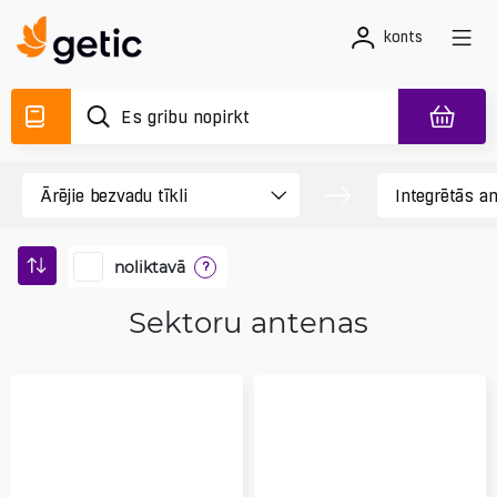
konts
noliktavā
?
Sektoru antenas