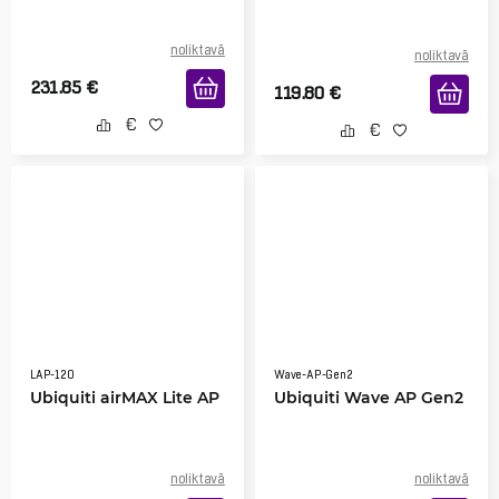
noliktavā
noliktavā
231.85
€
119.80
€
LAP-120
Wave-AP-Gen2
Ubiquiti airMAX Lite AP
Ubiquiti Wave AP Gen2
noliktavā
noliktavā