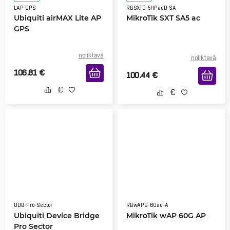
LAP-GPS
RBSXTG-5HPacD-SA
Ubiquiti airMAX Lite AP
MikroTik SXT SA5 ac
GPS
noliktavā
noliktavā
106.81
€
100.44
€
UDB-Pro-Sector
RBwAPG-60ad-A
Ubiquiti Device Bridge
MikroTik wAP 60G AP
Pro Sector