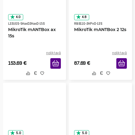
4.0
4.8
L22UGS-5HaxD2HaxD-15S
RB911G-2HPnD-12S
MikroTik mANTBox ax
MikroTik mANTBox 2 12s
15s
noliktavā
noliktavā
153.69
€
87.69
€
5.0
5.0