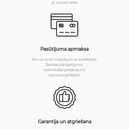
24 stundu laikā.
Pasūtījuma apmaksa
Ātri un droši maksājumi ar kredītkarti.
Bankas pārskaitījums.
Individuālie piedāvājumi
vairumtirgotājiem.
Garantija un atgriešana