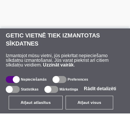
GETIC VIETNĒ TIEK IZMANTOTAS
SĪKDATNES
Izmantojot mūsu vietni, jūs piekrītat nepieciešamo
sīkdatņu izmantošanai. Jūs varat piekrist arī citiem
sīkdatņu veidiem.
Uzzināt vairāk
.
Nepieciešamās
Preferences
Rādīt detalizēti
Statistikas
Mārketinga
Atļaut atlasītus
Atļaut visus