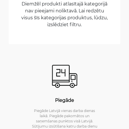
Diemžēl produkti atlasītajā kategorijā
nav pieejami noliktavā. Lai redzētu
visus šīs kategorijas produktus, lūdzu,
izslēdziet filtru.
Piegāde
Piegāde Latvijā vienas darba dienas
laikā. Piegāde pakomātos un
saņemšanas punktos visā Latvijā.
Sūtījumu izsūtīšana katru darba dienu