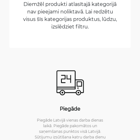
Diemžēl produkti atlasītajā kategorijā
nav pieejami noliktavā. Lai redzētu
visus šīs kategorijas produktus, lūdzu,
izslēdziet filtru.
Piegāde
Piegāde Latvijā vienas darba dienas
laikā. Piegāde pakomātos un
saņemšanas punktos visā Latvijā.
Sūtījumu izsūtīšana katru darba dienu