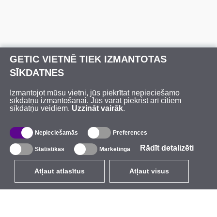
GETIC VIETNĒ TIEK IZMANTOTAS
SĪKDATNES
Izmantojot mūsu vietni, jūs piekrītat nepieciešamo
sīkdatņu izmantošanai. Jūs varat piekrist arī citiem
sīkdatņu veidiem.
Uzzināt vairāk
.
Nepieciešamās
Preferences
Rādīt detalizēti
Statistikas
Mārketinga
Atļaut atlasītus
Atļaut visus