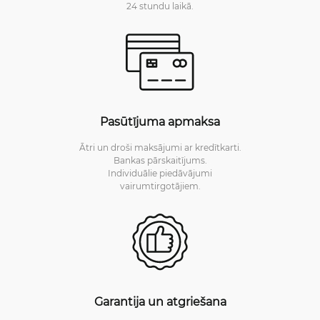
24 stundu laikā.
Pasūtījuma apmaksa
Ātri un droši maksājumi ar kredītkarti.
Bankas pārskaitījums.
Individuālie piedāvājumi
vairumtirgotājiem.
Garantija un atgriešana