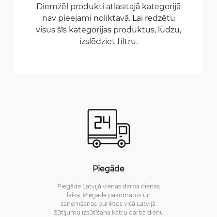
Diemžēl produkti atlasītajā kategorijā
nav pieejami noliktavā. Lai redzētu
visus šīs kategorijas produktus, lūdzu,
izslēdziet filtru.
Piegāde
Piegāde Latvijā vienas darba dienas
laikā. Piegāde pakomātos un
saņemšanas punktos visā Latvijā.
Sūtījumu izsūtīšana katru darba dienu