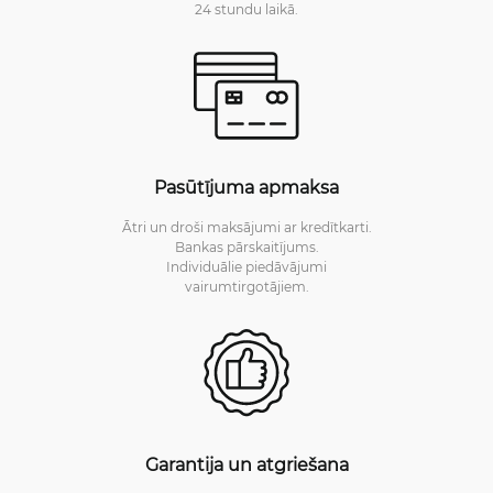
24 stundu laikā.
Pasūtījuma apmaksa
Ātri un droši maksājumi ar kredītkarti.
Bankas pārskaitījums.
Individuālie piedāvājumi
vairumtirgotājiem.
Garantija un atgriešana