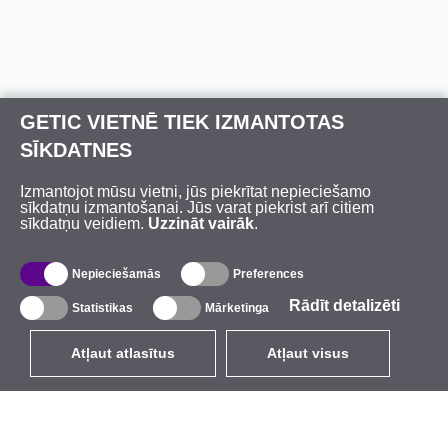
GETIC VIETNĒ TIEK IZMANTOTAS
SĪKDATNES
Izmantojot mūsu vietni, jūs piekrītat nepieciešamo
sīkdatņu izmantošanai. Jūs varat piekrist arī citiem
sīkdatņu veidiem.
Uzzināt vairāk
.
Nepieciešamās
Preferences
Rādīt detalizēti
Statistikas
Mārketinga
Atļaut atlasītus
Atļaut visus