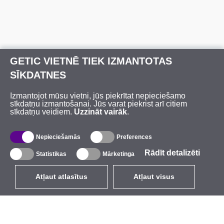
GETIC VIETNĒ TIEK IZMANTOTAS
SĪKDATNES
Izmantojot mūsu vietni, jūs piekrītat nepieciešamo
sīkdatņu izmantošanai. Jūs varat piekrist arī citiem
sīkdatņu veidiem.
Uzzināt vairāk
.
Nepieciešamās
Preferences
Rādīt detalizēti
Statistikas
Mārketinga
Atļaut atlasītus
Atļaut visus