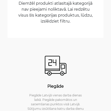
Diemžēl produkti atlasītajā kategorijā
nav pieejami noliktavā. Lai redzētu
visus šīs kategorijas produktus, lūdzu,
izslēdziet filtru.
Piegāde
Piegāde Latvijā vienas darba dienas
laikā. Piegāde pakomātos un
saņemšanas punktos visā Latvijā.
Sūtījumu izsūtīšana katru darba dienu