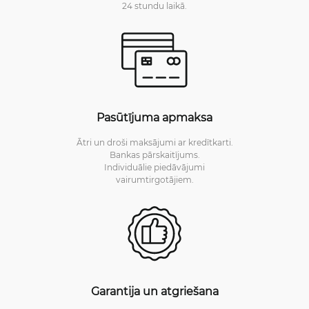
24 stundu laikā.
Pasūtījuma apmaksa
Ātri un droši maksājumi ar kredītkarti.
Bankas pārskaitījums.
Individuālie piedāvājumi
vairumtirgotājiem.
Garantija un atgriešana