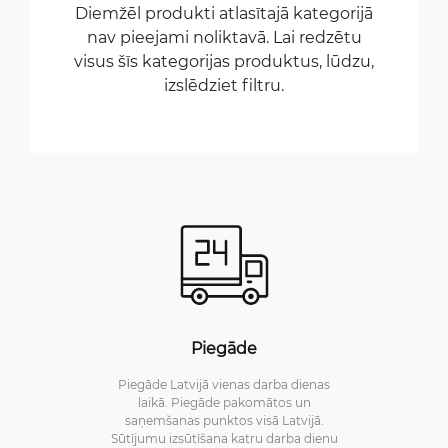
Diemžēl produkti atlasītajā kategorijā
nav pieejami noliktavā. Lai redzētu
visus šīs kategorijas produktus, lūdzu,
izslēdziet filtru.
Piegāde
Piegāde Latvijā vienas darba dienas
laikā. Piegāde pakomātos un
saņemšanas punktos visā Latvijā.
Sūtījumu izsūtīšana katru darba dienu