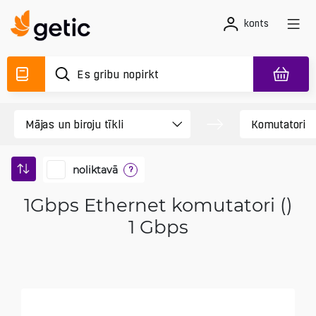
konts
noliktavā
?
1Gbps Ethernet komutatori ()
1 Gbps