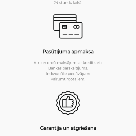
24 stundu laikā.
Pasūtījuma apmaksa
Ātri un droši maksājumi ar kredītkarti.
Bankas pārskaitījums.
Individuālie piedāvājumi
vairumtirgotājiem.
Garantija un atgriešana