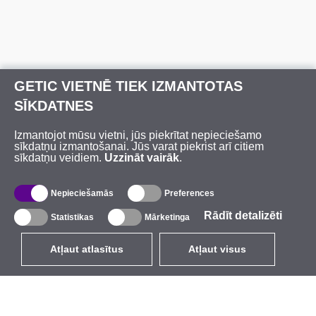
GETIC VIETNĒ TIEK IZMANTOTAS
SĪKDATNES
Izmantojot mūsu vietni, jūs piekrītat nepieciešamo
sīkdatņu izmantošanai. Jūs varat piekrist arī citiem
sīkdatņu veidiem.
Uzzināt vairāk
.
Nepieciešamās
Preferences
Rādīt detalizēti
Statistikas
Mārketinga
Atļaut atlasītus
Atļaut visus