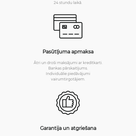
24 stundu laikā.
Pasūtījuma apmaksa
Ātri un droši maksājumi ar kredītkarti.
Bankas pārskaitījums.
Individuālie piedāvājumi
vairumtirgotājiem.
Garantija un atgriešana