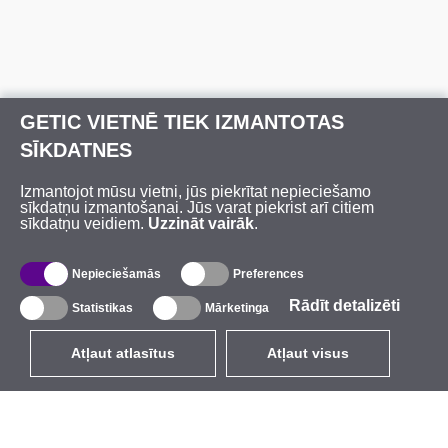
GETIC VIETNĒ TIEK IZMANTOTAS
SĪKDATNES
Izmantojot mūsu vietni, jūs piekrītat nepieciešamo
sīkdatņu izmantošanai. Jūs varat piekrist arī citiem
sīkdatņu veidiem.
Uzzināt vairāk
.
Nepieciešamās
Preferences
Rādīt detalizēti
Statistikas
Mārketinga
Atļaut atlasītus
Atļaut visus