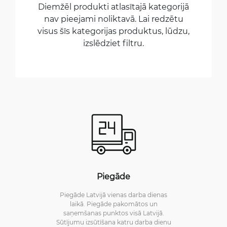
Diemžēl produkti atlasītajā kategorijā
nav pieejami noliktavā. Lai redzētu
visus šīs kategorijas produktus, lūdzu,
izslēdziet filtru.
Piegāde
Piegāde Latvijā vienas darba dienas
laikā. Piegāde pakomātos un
saņemšanas punktos visā Latvijā.
Sūtījumu izsūtīšana katru darba dienu