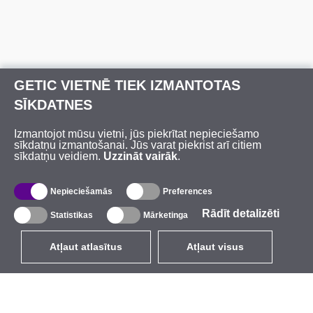
GETIC VIETNĒ TIEK IZMANTOTAS
SĪKDATNES
Izmantojot mūsu vietni, jūs piekrītat nepieciešamo
sīkdatņu izmantošanai. Jūs varat piekrist arī citiem
sīkdatņu veidiem.
Uzzināt vairāk
.
Nepieciešamās
Preferences
Rādīt detalizēti
Statistikas
Mārketinga
Atļaut atlasītus
Atļaut visus