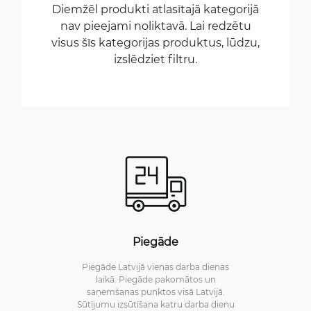
Diemžēl produkti atlasītajā kategorijā
nav pieejami noliktavā. Lai redzētu
visus šīs kategorijas produktus, lūdzu,
izslēdziet filtru.
Piegāde
Piegāde Latvijā vienas darba dienas
laikā. Piegāde pakomātos un
saņemšanas punktos visā Latvijā.
Sūtījumu izsūtīšana katru darba dienu