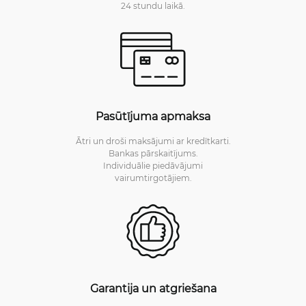
24 stundu laikā.
Pasūtījuma apmaksa
Ātri un droši maksājumi ar kredītkarti.
Bankas pārskaitījums.
Individuālie piedāvājumi
vairumtirgotājiem.
Garantija un atgriešana