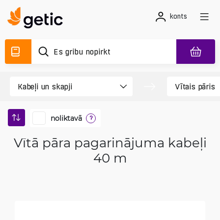
konts
noliktavā
?
Vītā pāra pagarinājuma kabeļi
40 m