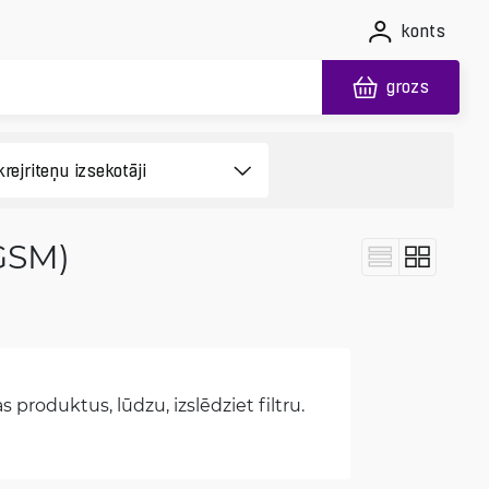
konts
grozs
(GSM)
 produktus, lūdzu, izslēdziet filtru.