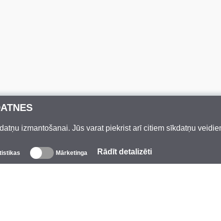
DATNES
datņu izmantošanai. Jūs varat piekrist arī citiem sīkdatņu veidi
Rādīt detalizēti
tistikas
Mārketinga
Par mums