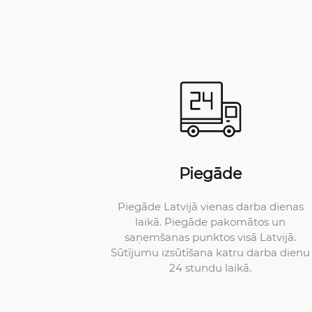
Piegāde
Piegāde Latvijā vienas darba dienas
laikā. Piegāde pakomātos un
saņemšanas punktos visā Latvijā.
Sūtījumu izsūtīšana katru darba dienu
24 stundu laikā.