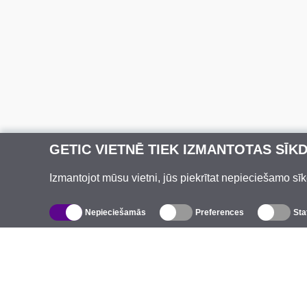
GETIC VIETNĒ TIEK IZMANTOTAS SĪK
Izmantojot mūsu vietni, jūs piekrītat nepieciešamo sīk
Nepieciešamās
Preferences
Sta
Katalogs