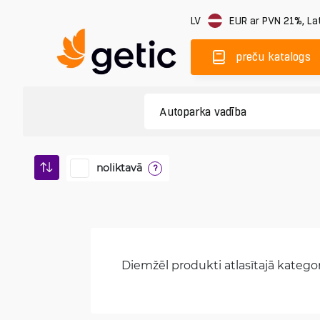
LV
EUR
ar PVN 21%
,
Lat
preču katalogs
noliktavā
?
Diemžēl produkti atlasītajā kategori