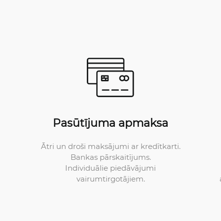
Pasūtījuma apmaksa
Ātri un droši maksājumi ar kredītkarti.
Bankas pārskaitījums.
Individuālie piedāvājumi
vairumtirgotājiem.