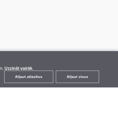
em.
Uzzināt vairāk
.
Atļaut atlasītus
Atļaut visus
LV
EUR
ar PVN 21%
,
Latvija