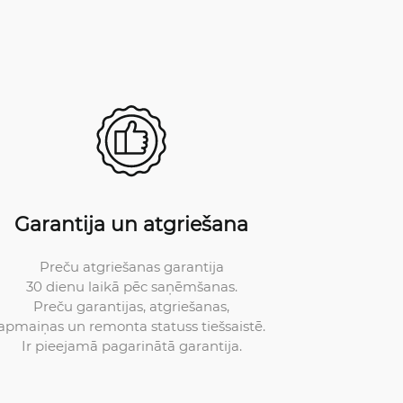
Garantija un atgriešana
Preču atgriešanas garantija
30 dienu laikā pēc saņēmšanas.
Preču garantijas, atgriešanas,
apmaiņas un remonta statuss tiešsaistē.
Ir pieejamā pagarinātā garantija.