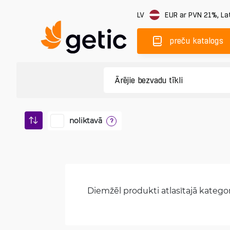
LV
EUR
ar PVN 21%
,
Lat
preču katalogs
noliktavā
?
Diemžēl produkti atlasītajā kategori