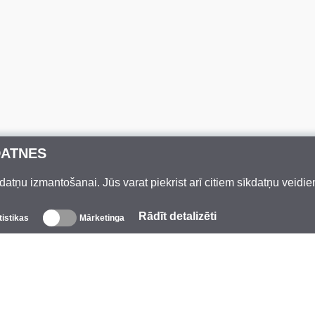
DATNES
datņu izmantošanai. Jūs varat piekrist arī citiem sīkdatņu veidi
Rādīt detalizēti
tistikas
Mārketinga
Par mums