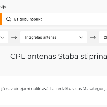
vija
CPE antenas Staba stiprin
jā nav pieejami noliktavā. Lai redzētu visus šīs kategorijas