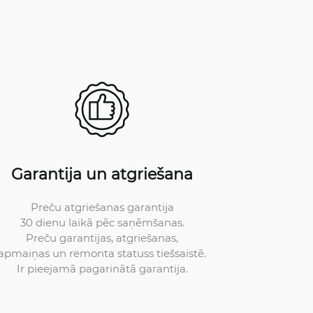
Garantija un atgriešana
Preču atgriešanas garantija
30 dienu laikā pēc saņēmšanas.
Preču garantijas, atgriešanas,
apmaiņas un remonta statuss tiešsaistē.
Ir pieejamā pagarinātā garantija.