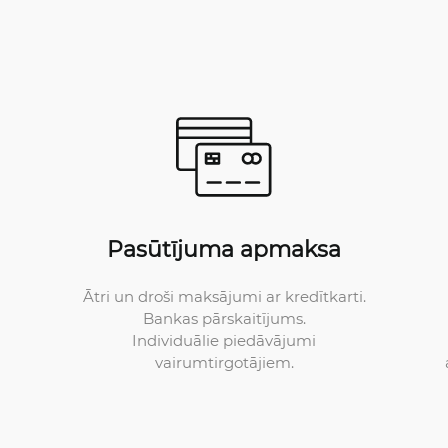
Pasūtījuma apmaksa
Ātri un droši maksājumi ar kredītkarti.
Bankas pārskaitījums.
Individuālie piedāvājumi
vairumtirgotājiem.