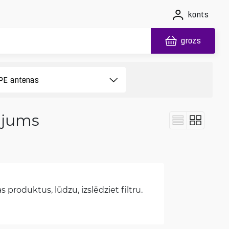
konts
grozs
ājums
 produktus, lūdzu, izslēdziet filtru.