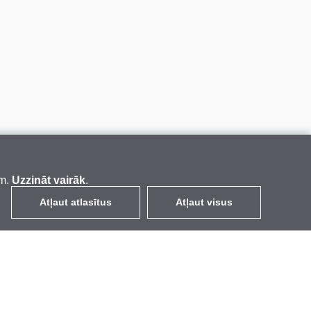
em.
Uzzināt vairāk
.
Atļaut atlasītus
Atļaut visus
LV
EUR
ar PVN 21%
,
Latvija