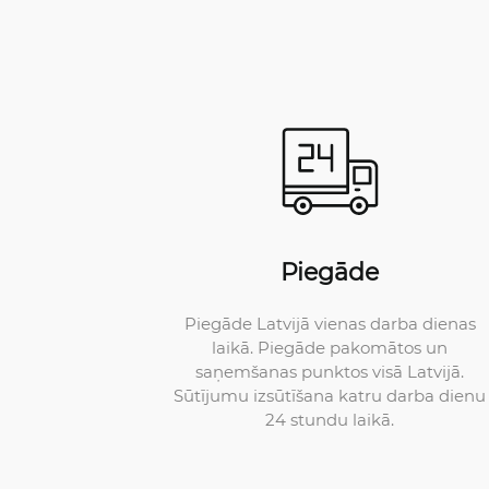
Piegāde
Piegāde Latvijā vienas darba dienas
laikā. Piegāde pakomātos un
saņemšanas punktos visā Latvijā.
Sūtījumu izsūtīšana katru darba dienu
24 stundu laikā.