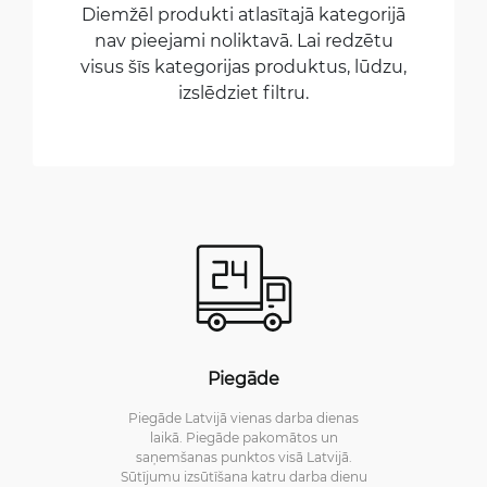
Diemžēl produkti atlasītajā kategorijā
nav pieejami noliktavā. Lai redzētu
visus šīs kategorijas produktus, lūdzu,
izslēdziet filtru.
Piegāde
Piegāde Latvijā vienas darba dienas
laikā. Piegāde pakomātos un
saņemšanas punktos visā Latvijā.
Sūtījumu izsūtīšana katru darba dienu