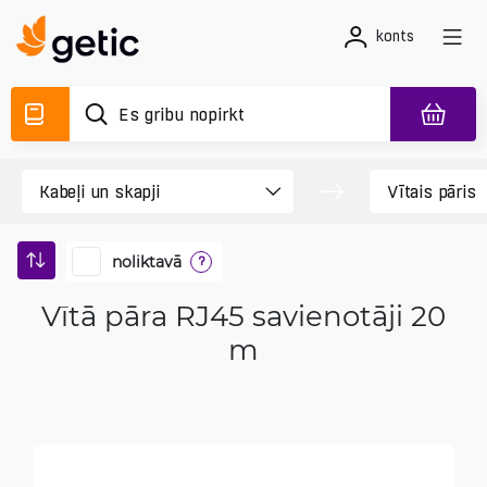
konts
noliktavā
?
Vītā pāra RJ45 savienotāji 20
m