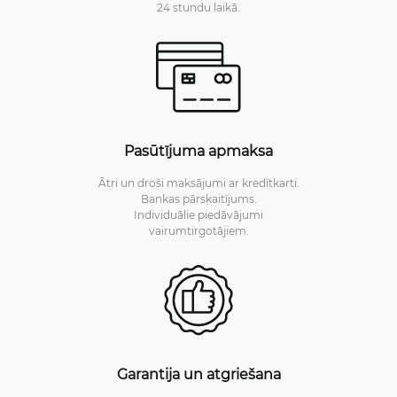
24 stundu laikā.
Pasūtījuma apmaksa
Ātri un droši maksājumi ar kredītkarti.
Bankas pārskaitījums.
Individuālie piedāvājumi
vairumtirgotājiem.
Garantija un atgriešana