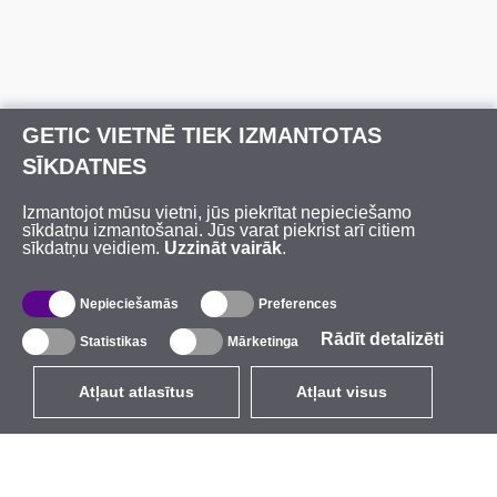
GETIC VIETNĒ TIEK IZMANTOTAS
SĪKDATNES
Izmantojot mūsu vietni, jūs piekrītat nepieciešamo
sīkdatņu izmantošanai. Jūs varat piekrist arī citiem
sīkdatņu veidiem.
Uzzināt vairāk
.
Nepieciešamās
Preferences
Rādīt detalizēti
Statistikas
Mārketinga
Atļaut atlasītus
Atļaut visus