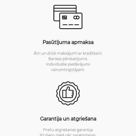
Pasūtījuma apmaksa
Ātri un droši maksājumi ar kredītkarti.
Bankas pārskaitījums.
Individuālie piedāvājumi
vairumtirgotājiem.
Garantija un atgriešana
Preču atgriešanas garantija
30 dienu laikā pēc saņēmšanas.