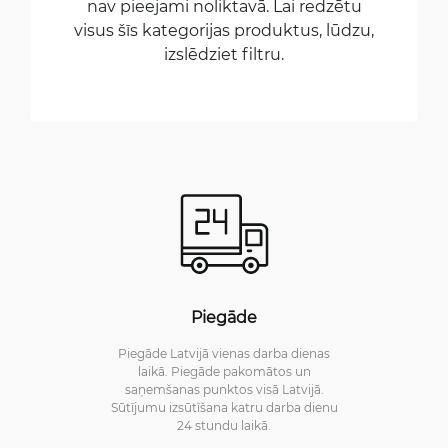
nav pieejami noliktavā. Lai redzētu
visus šīs kategorijas produktus, lūdzu,
izslēdziet filtru.
Piegāde
Piegāde Latvijā vienas darba dienas
laikā. Piegāde pakomātos un
saņemšanas punktos visā Latvijā.
Sūtījumu izsūtīšana katru darba dienu
24 stundu laikā.