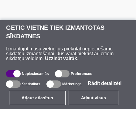
GETIC VIETNĒ TIEK IZMANTOTAS
SĪKDATNES
Izmantojot mūsu vietni, jūs piekrītat nepieciešamo
sīkdatņu izmantošanai. Jūs varat piekrist arī citiem
sīkdatņu veidiem.
Uzzināt vairāk
.
Nepieciešamās
Preferences
Rādīt detalizēti
Statistikas
Mārketinga
Atļaut atlasītus
Atļaut visus
LV
EUR
ar PVN 21%
,
Latvija