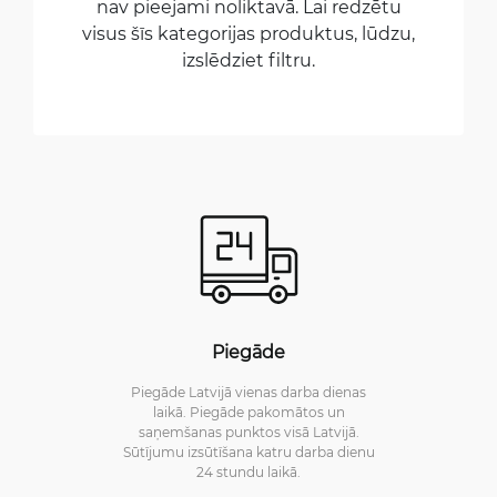
nav pieejami noliktavā. Lai redzētu
visus šīs kategorijas produktus, lūdzu,
izslēdziet filtru.
Piegāde
Piegāde Latvijā vienas darba dienas
laikā. Piegāde pakomātos un
saņemšanas punktos visā Latvijā.
Sūtījumu izsūtīšana katru darba dienu
24 stundu laikā.