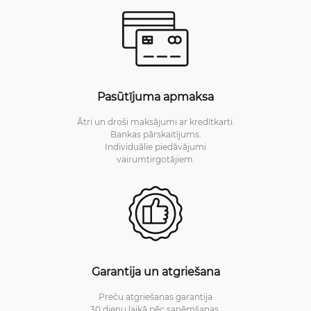
Pasūtījuma apmaksa
Ātri un droši maksājumi ar kredītkarti.
Bankas pārskaitījums.
Individuālie piedāvājumi
vairumtirgotājiem.
Garantija un atgriešana
Preču atgriešanas garantija
30 dienu laikā pēc saņēmšanas.