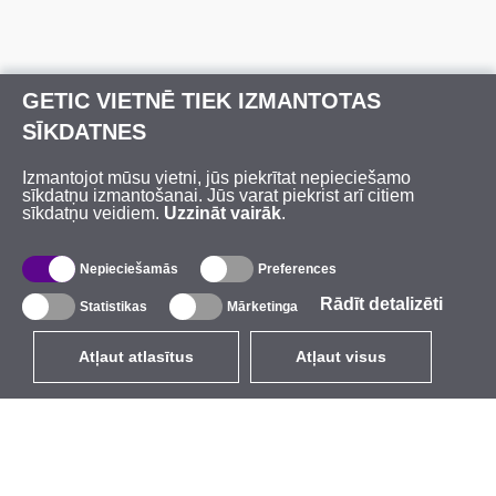
GETIC VIETNĒ TIEK IZMANTOTAS
SĪKDATNES
Izmantojot mūsu vietni, jūs piekrītat nepieciešamo
sīkdatņu izmantošanai. Jūs varat piekrist arī citiem
sīkdatņu veidiem.
Uzzināt vairāk
.
Nepieciešamās
Preferences
Rādīt detalizēti
Statistikas
Mārketinga
Atļaut atlasītus
Atļaut visus
LV
EUR
ar PVN 21%
,
Latvija