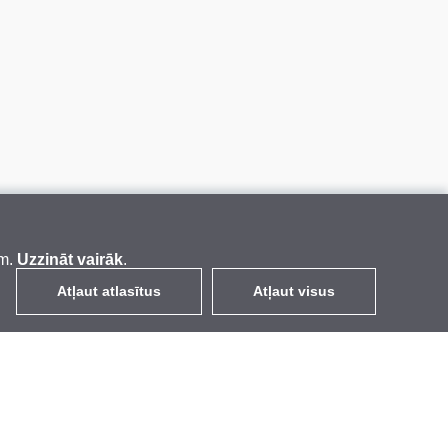
em.
Uzzināt vairāk
.
Atļaut atlasītus
Atļaut visus
LV
EUR
ar PVN 21%
,
Latvija