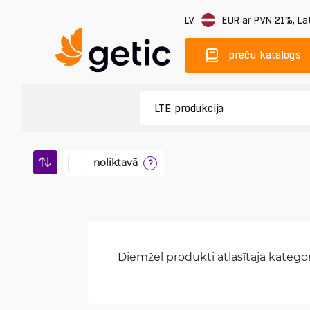
LV
EUR
ar PVN 21%
,
Lat
preču katalogs
noliktavā
?
Diemžēl produkti atlasītajā kategori