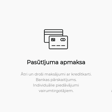
Pasūtījuma apmaksa
Ātri un droši maksājumi ar kredītkarti.
Bankas pārskaitījums.
Individuālie piedāvājumi
vairumtirgotājiem.