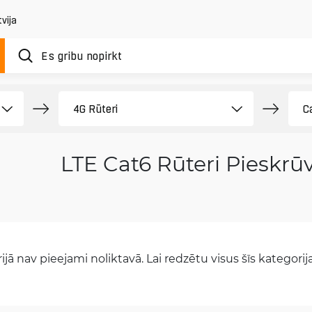
vija
LTE Cat6 Rūteri Pieskrū
jā nav pieejami noliktavā. Lai redzētu visus šīs kategorijas