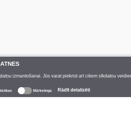
DATNES
datņu izmantošanai. Jūs varat piekrist arī citiem sīkdatņu veidi
Rādīt detalizēti
tistikas
Mārketinga
Par mums