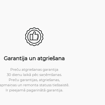
Garantija un atgriešana
Preču atgriešanas garantija
30 dienu laikā pēc saņēmšanas.
Preču garantijas, atgriešanas,
apmaiņas un remonta statuss tiešsaistē.
Ir pieejamā pagarinātā garantija.