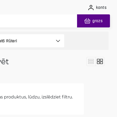
konts
grozs
vēt
 produktus, lūdzu, izslēdziet filtru.