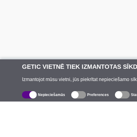
GETIC VIETNĒ TIEK IZMANTOTAS SĪK
Izmantojot mūsu vietni, jūs piekrītat nepieciešamo sīk
Nepieciešamās
Preferences
Sta
Katalogs