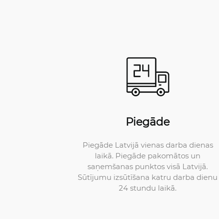
Piegāde
Piegāde Latvijā vienas darba dienas
laikā. Piegāde pakomātos un
saņemšanas punktos visā Latvijā.
Sūtījumu izsūtīšana katru darba dienu
24 stundu laikā.