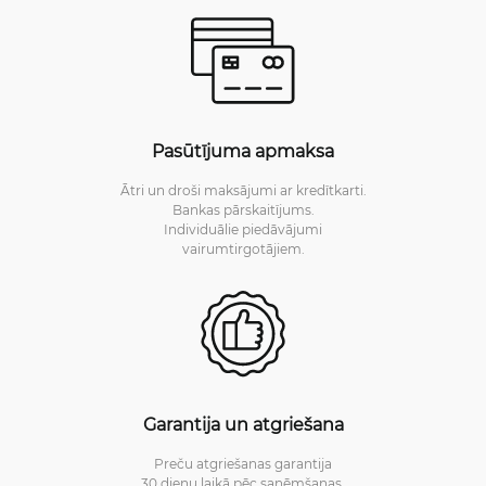
Pasūtījuma apmaksa
Ātri un droši maksājumi ar kredītkarti.
Bankas pārskaitījums.
Individuālie piedāvājumi
vairumtirgotājiem.
Garantija un atgriešana
Preču atgriešanas garantija
30 dienu laikā pēc saņēmšanas.