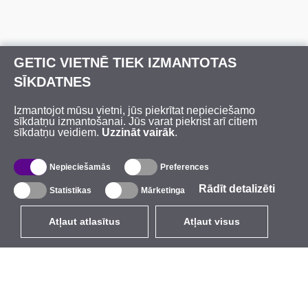
GETIC VIETNĒ TIEK IZMANTOTAS
SĪKDATNES
Izmantojot mūsu vietni, jūs piekrītat nepieciešamo
sīkdatņu izmantošanai. Jūs varat piekrist arī citiem
sīkdatņu veidiem.
Uzzināt vairāk
.
Nepieciešamās
Preferences
Rādīt detalizēti
Statistikas
Mārketinga
Atļaut atlasītus
Atļaut visus
LV
EUR
ar PVN 21%
,
Latvija