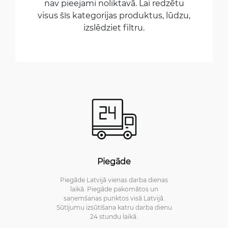
nav pieejami noliktavā. Lai redzētu
visus šīs kategorijas produktus, lūdzu,
izslēdziet filtru.
Piegāde
Piegāde Latvijā vienas darba dienas
laikā. Piegāde pakomātos un
saņemšanas punktos visā Latvijā.
Sūtījumu izsūtīšana katru darba dienu
24 stundu laikā.