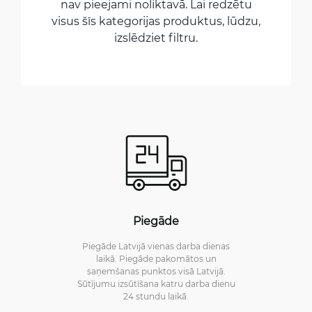
nav pieejami noliktavā. Lai redzētu
visus šīs kategorijas produktus, lūdzu,
izslēdziet filtru.
Piegāde
Piegāde Latvijā vienas darba dienas
laikā. Piegāde pakomātos un
saņemšanas punktos visā Latvijā.
Sūtījumu izsūtīšana katru darba dienu
24 stundu laikā.