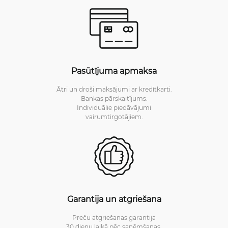
Pasūtījuma apmaksa
Ātri un droši maksājumi ar kredītkarti.
Bankas pārskaitījums.
Individuālie piedāvājumi
vairumtirgotājiem.
Garantija un atgriešana
Preču atgriešanas garantija
30 dienu laikā pēc saņēmšanas.