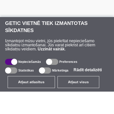
GETIC VIETNĒ TIEK IZMANTOTAS
SĪKDATNES
Izmantojot mūsu vietni, jūs piekrītat nepieciešamo
sīkdatņu izmantošanai. Jūs varat piekrist arī citiem
sīkdatņu veidiem.
Uzzināt vairāk
.
Nepieciešamās
Preferences
Rādīt detalizēti
Statistikas
Mārketinga
Atļaut atlasītus
Atļaut visus
LV
EUR
ar PVN 21%
,
Latvija