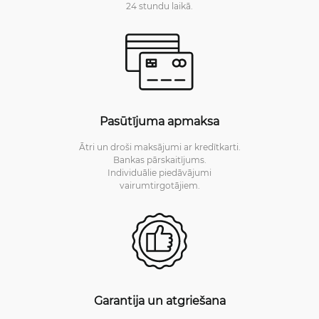
24 stundu laikā.
Pasūtījuma apmaksa
Ātri un droši maksājumi ar kredītkarti.
Bankas pārskaitījums.
Individuālie piedāvājumi
vairumtirgotājiem.
Garantija un atgriešana