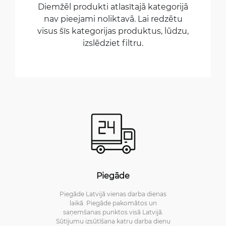
Diemžēl produkti atlasītajā kategorijā
nav pieejami noliktavā. Lai redzētu
visus šīs kategorijas produktus, lūdzu,
izslēdziet filtru.
Piegāde
Piegāde Latvijā vienas darba dienas
laikā. Piegāde pakomātos un
saņemšanas punktos visā Latvijā.
Sūtījumu izsūtīšana katru darba dienu