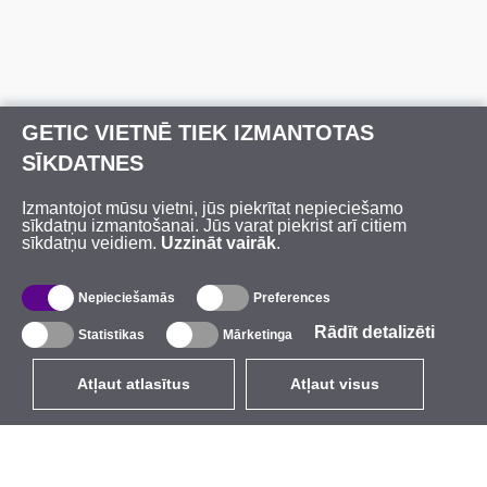
GETIC VIETNĒ TIEK IZMANTOTAS
SĪKDATNES
Izmantojot mūsu vietni, jūs piekrītat nepieciešamo
sīkdatņu izmantošanai. Jūs varat piekrist arī citiem
sīkdatņu veidiem.
Uzzināt vairāk
.
Nepieciešamās
Preferences
Rādīt detalizēti
Statistikas
Mārketinga
Atļaut atlasītus
Atļaut visus