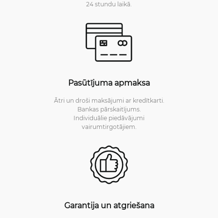
24 stundu laikā.
Pasūtījuma apmaksa
Ātri un droši maksājumi ar kredītkarti.
Bankas pārskaitījums.
Individuālie piedāvājumi
vairumtirgotājiem.
Garantija un atgriešana