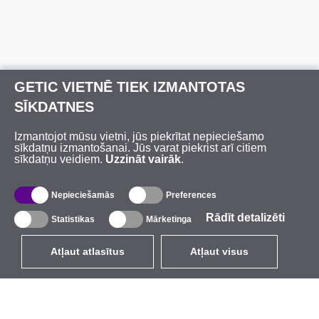
GETIC VIETNĒ TIEK IZMANTOTAS
SĪKDATNES
Izmantojot mūsu vietni, jūs piekrītat nepieciešamo
sīkdatņu izmantošanai. Jūs varat piekrist arī citiem
sīkdatņu veidiem.
Uzzināt vairāk
.
Nepieciešamās
Preferences
Rādīt detalizēti
Statistikas
Mārketinga
Atļaut atlasītus
Atļaut visus