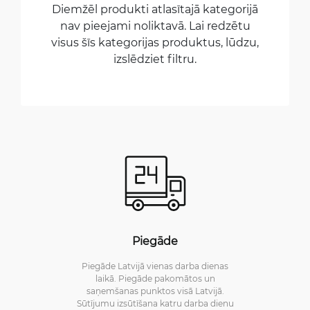
Diemžēl produkti atlasītajā kategorijā
nav pieejami noliktavā. Lai redzētu
visus šīs kategorijas produktus, lūdzu,
izslēdziet filtru.
Piegāde
Piegāde Latvijā vienas darba dienas
laikā. Piegāde pakomātos un
saņemšanas punktos visā Latvijā.
Sūtījumu izsūtīšana katru darba dienu