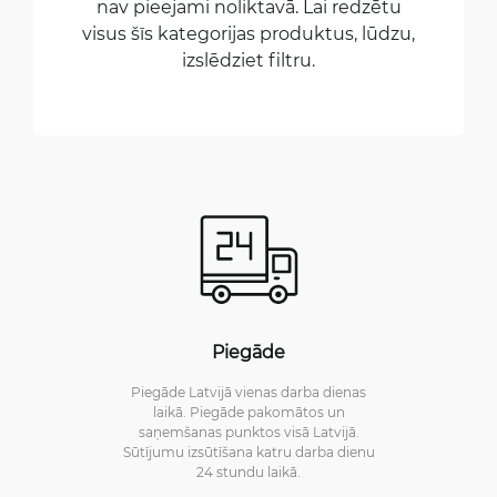
nav pieejami noliktavā. Lai redzētu
visus šīs kategorijas produktus, lūdzu,
izslēdziet filtru.
Piegāde
Piegāde Latvijā vienas darba dienas
laikā. Piegāde pakomātos un
saņemšanas punktos visā Latvijā.
Sūtījumu izsūtīšana katru darba dienu
24 stundu laikā.