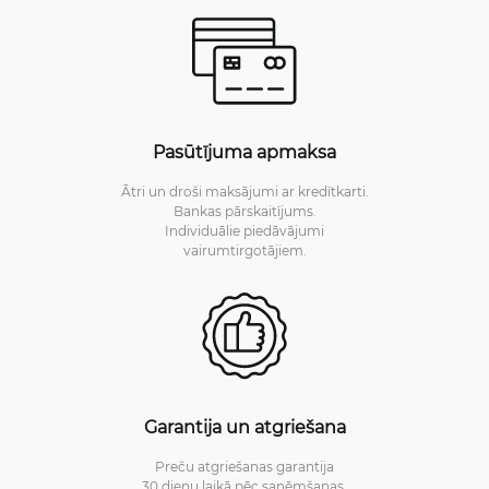
Pasūtījuma apmaksa
Ātri un droši maksājumi ar kredītkarti.
Bankas pārskaitījums.
Individuālie piedāvājumi
vairumtirgotājiem.
Garantija un atgriešana
Preču atgriešanas garantija
30 dienu laikā pēc saņēmšanas.