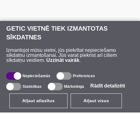
GETIC VIETNĒ TIEK IZMANTOTAS
SĪKDATNES
Izmantojot mūsu vietni, jūs piekrītat nepieciešamo
sīkdatņu izmantošanai. Jūs varat piekrist arī citiem
sīkdatņu veidiem.
Uzzināt vairāk
.
Nepieciešamās
Preferences
Rādīt detalizēti
Statistikas
Mārketinga
Atļaut atlasītus
Atļaut visus
LV
EUR
ar PVN 21%
,
Latvija