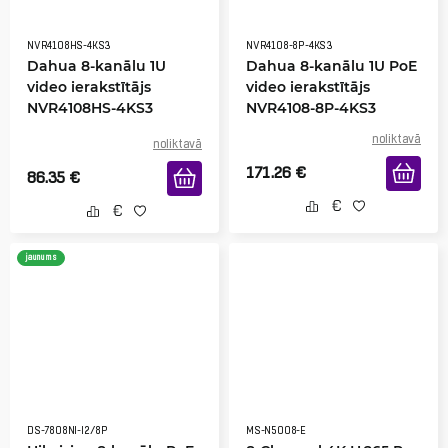
NVR4108HS-4KS3
NVR4108-8P-4KS3
Dahua 8-kanālu 1U
Dahua 8-kanālu 1U PoE
video ierakstītājs
video ierakstītājs
NVR4108HS-4KS3
NVR4108-8P-4KS3
noliktavā
noliktavā
171.26
€
86.35
€
jaunums
DS-7808NI-I2/8P
MS-N5008-E