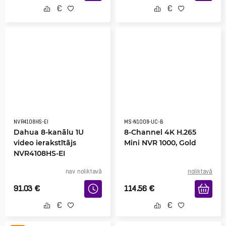
NVR4108HS-EI
MS-N1008-UC-B
Dahua 8-kanālu 1U
8-Channel 4K H.265
video ierakstītājs
Mini NVR 1000, Gold
NVR4108HS-EI
nav noliktavā
noliktavā
91.03
€
114.56
€