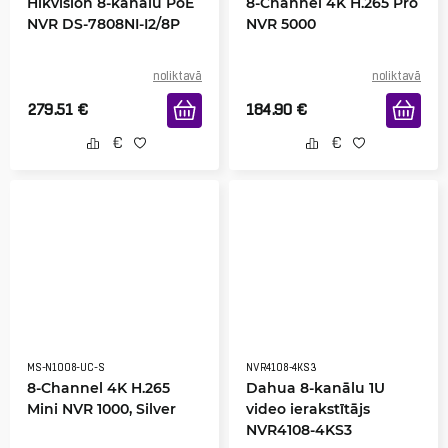
Hikvision 8-kanālu PoE
8-Channel 4K H.265 Pro
NVR DS-7808NI-I2/8P
NVR 5000
noliktavā
noliktavā
279.51
€
184.90
€
MS-N1008-UC-S
NVR4108-4KS3
8-Channel 4K H.265
Dahua 8-kanālu 1U
Mini NVR 1000, Silver
video ierakstītājs
NVR4108-4KS3