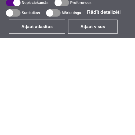
Nepieciešamās
Preferences
Rādīt detalizēti
Statistikas
Mārketinga
Atļaut atlasītus
Atļaut visus
LV
EUR
ar PVN 21%
,
Latvija
Katalogs
Par mums
Ārējie bezvadu tīkli
Uzņēmums
Integrētās antenas
Zīmols
WiFi 5
Pasākumi
Antenu pigteili
StarCoins
Stiprinājumi un kronšteini
Kontakti
Licences
Noteikumi un nosacījumi