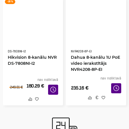
-28 %
DS-7808NI-I2
NVR4208-8P-EI
Hikvision 8-kanālu NVR
Dahua 8-kanālu 1U PoE
DS-7808NI-I2
video ierakstītājs
NVR4208-8P-EI
nav noliktavā
nav noliktavā
180.29
€
249.01
€
235.16
€