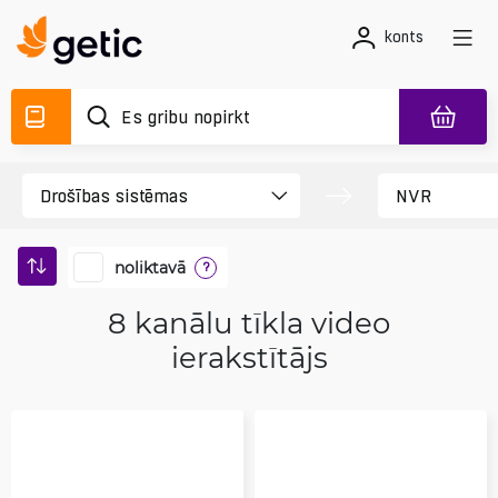
konts
noliktavā
?
8 kanālu tīkla video
ierakstītājs