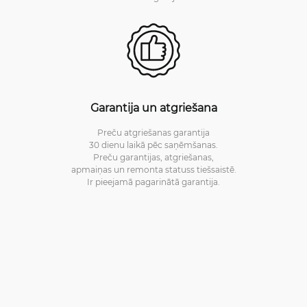
Garantija un atgriešana
Preču atgriešanas garantija
30 dienu laikā pēc saņēmšanas.
Preču garantijas, atgriešanas,
apmaiņas un remonta statuss tiešsaistē.
Ir pieejamā pagarinātā garantija.