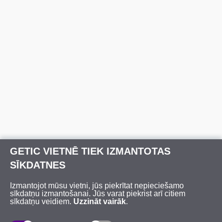
GETIC VIETNĒ TIEK IZMANTOTAS
SĪKDATNES
Izmantojot mūsu vietni, jūs piekrītat nepieciešamo
sīkdatņu izmantošanai. Jūs varat piekrist arī citiem
sīkdatņu veidiem.
Uzzināt vairāk
.