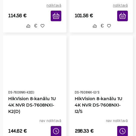
noliktavā
noliktavā
114.56
€
101.56
€
DS-7608NXI-K2(D)
DS-7608NXI-I2/S
HikVision 8-kanālu 1U
HikVision 8-kanālu 1U
4K NVR DS-7608NXI-
4K NVR DS-7608NXI-
K2(D)
I2/S
nav noliktavā
nav noliktavā
144.62
€
298.33
€