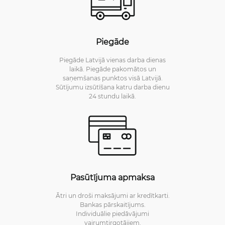
Piegāde
Piegāde Latvijā vienas darba dienas
laikā. Piegāde pakomātos un
saņemšanas punktos visā Latvijā.
Sūtījumu izsūtīšana katru darba dienu
24 stundu laikā.
Pasūtījuma apmaksa
Ātri un droši maksājumi ar kredītkarti.
Bankas pārskaitījums.
Individuālie piedāvājumi
vairumtirgotājiem.