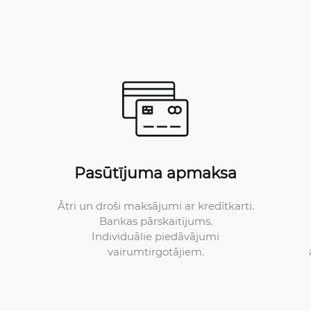
Pasūtījuma apmaksa
Ātri un droši maksājumi ar kredītkarti.
Bankas pārskaitījums.
Individuālie piedāvājumi
vairumtirgotājiem.