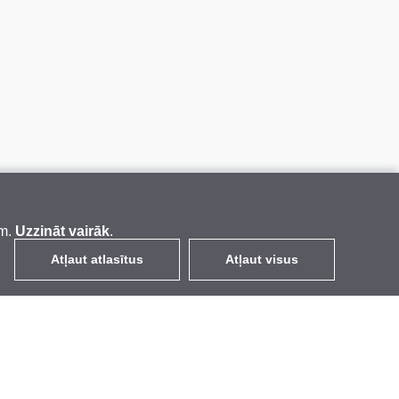
em.
Uzzināt vairāk
.
Atļaut atlasītus
Atļaut visus
LV
EUR
ar PVN 21%
,
Latvija