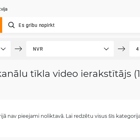
vija
kanālu tīkla video ierakstītājs 
jā nav pieejami noliktavā. Lai redzētu visus šīs kategorijas