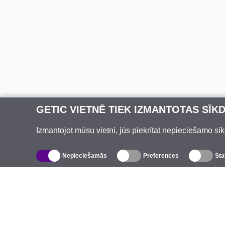
GETIC VIETNĒ TIEK IZMANTOTAS SĪK
Izmantojot mūsu vietni, jūs piekrītat nepieciešamo sīk
Nepieciešamās
Preferences
Sta
Katalogs