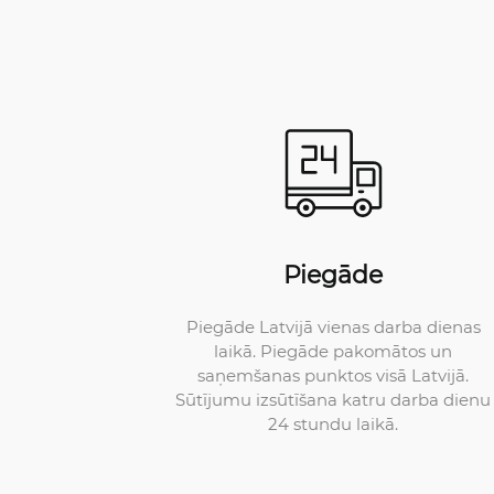
Piegāde
Piegāde Latvijā vienas darba dienas
laikā. Piegāde pakomātos un
saņemšanas punktos visā Latvijā.
Sūtījumu izsūtīšana katru darba dienu
24 stundu laikā.