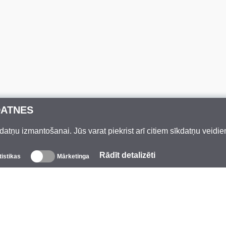
DATNES
datņu izmantošanai. Jūs varat piekrist arī citiem sīkdatņu veidi
Rādīt detalizēti
tistikas
Mārketinga
Par mums