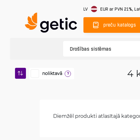
LV
EUR
ar PVN 21%
,
Lat
preču katalogs
4 
noliktavā
?
Diemžēl produkti atlasītajā kategori