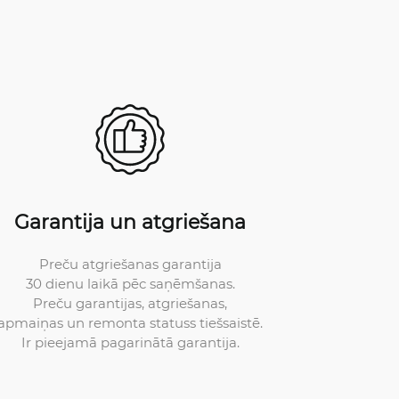
Garantija un atgriešana
Preču atgriešanas garantija
30 dienu laikā pēc saņēmšanas.
Preču garantijas, atgriešanas,
apmaiņas un remonta statuss tiešsaistē.
Ir pieejamā pagarinātā garantija.