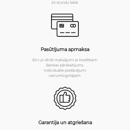
24 stundu laikā.
Pasūtījuma apmaksa
Ātri un droši maksājumi ar kredītkarti.
Bankas pārskaitījums.
Individuālie piedāvājumi
vairumtirgotājiem.
Garantija un atgriešana