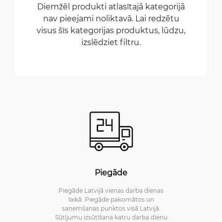
Diemžēl produkti atlasītajā kategorijā
nav pieejami noliktavā. Lai redzētu
visus šīs kategorijas produktus, lūdzu,
izslēdziet filtru.
Piegāde
Piegāde Latvijā vienas darba dienas
laikā. Piegāde pakomātos un
saņemšanas punktos visā Latvijā.
Sūtījumu izsūtīšana katru darba dienu