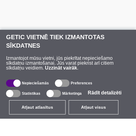
GETIC VIETNĒ TIEK IZMANTOTAS
SĪKDATNES
Izmantojot mūsu vietni, jūs piekrītat nepieciešamo
sīkdatņu izmantošanai. Jūs varat piekrist arī citiem
sīkdatņu veidiem.
Uzzināt vairāk
.
Nepieciešamās
Preferences
Rādīt detalizēti
Statistikas
Mārketinga
Atļaut atlasītus
Atļaut visus