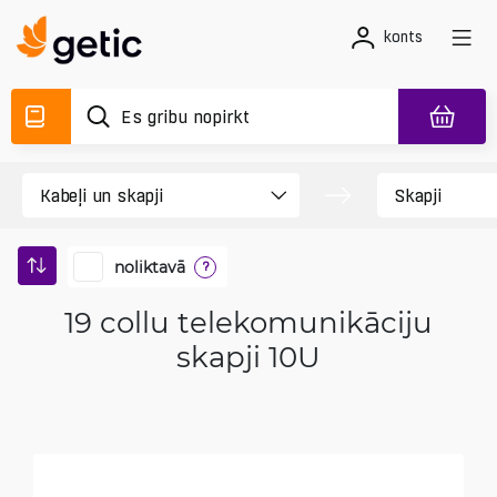
konts
noliktavā
?
19 collu telekomunikāciju
skapji 10U