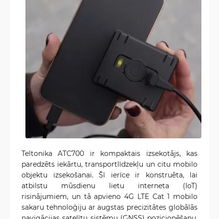
Teltonika ATC700 ir kompaktais izsekotājs, kas
paredzēts iekārtu, transportlīdzekļu un citu mobilo
objektu izsekošanai. Šī ierīce ir konstruēta, lai
atbilstu mūsdienu lietu interneta (IoT)
risinājumiem, un tā apvieno 4G LTE Cat 1 mobilo
sakaru tehnoloģiju ar augstas precizitātes globālās
navigācijas satelītu sistēmu (GNSS) pozicionēšanu,