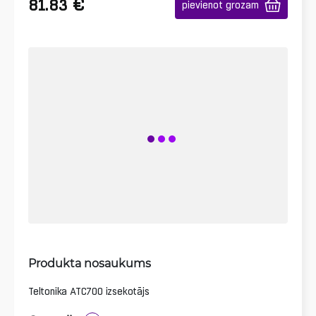
€
81.83
pievienot grozam
Produkta nosaukums
Teltonika ATC700 izsekotājs