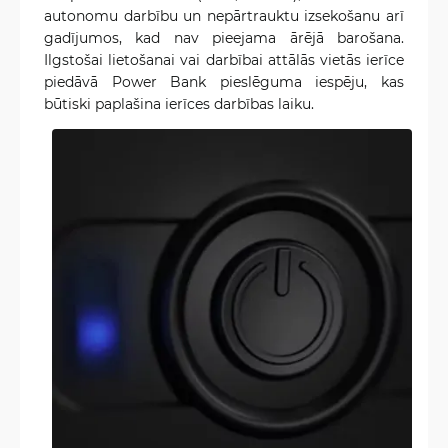
autonomu darbību un nepārtrauktu izsekošanu arī
gadījumos, kad nav pieejama ārējā barošana.
Ilgstošai lietošanai vai darbībai attālās vietās ierīce
piedāvā Power Bank pieslēguma iespēju, kas
būtiski paplašina ierīces darbības laiku.