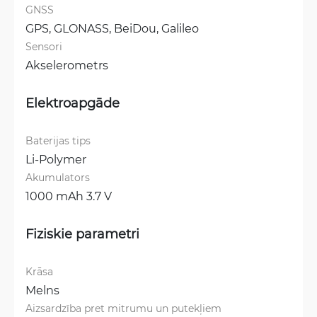
GNSS
GPS, 
GLONASS, 
BeiDou, 
Galileo
Sensori
Akselerometrs
Elektroapgāde
Baterijas tips
Li-Polymer
Akumulators
1000 mAh 3.7 V
Fiziskie parametri
Krāsa
Melns
Aizsardzība pret mitrumu un putekļiem