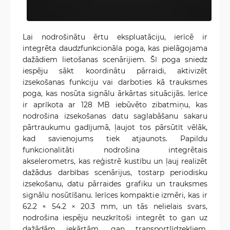
Lai nodrošinātu ērtu ekspluatāciju, ierīcē ir
integrēta daudzfunkcionāla poga, kas pielāgojama
dažādiem lietošanas scenārijiem. Šī poga sniedz
iespēju sākt koordinātu pārraidi, aktivizēt
izsekošanas funkciju vai darboties kā trauksmes
poga, kas nosūta signālu ārkārtas situācijās. Ierīce
ir aprīkota ar 128 MB iebūvēto zibatmiņu, kas
nodrošina izsekošanas datu saglabāšanu sakaru
pārtraukumu gadījumā, ļaujot tos pārsūtīt vēlāk,
kad savienojums tiek atjaunots. Papildu
funkcionalitāti nodrošina integrētais
akselerometrs, kas reģistrē kustību un ļauj realizēt
dažādus darbības scenārijus, tostarp periodisku
izsekošanu, datu pārraides grafiku un trauksmes
signālu nosūtīšanu. Ierīces kompaktie izmēri, kas ir
62.2 × 54.2 × 20.3 mm, un tās nelielais svars,
nodrošina iespēju neuzkrītoši integrēt to gan uz
dažādām iekārtām, gan transportlīdzekļiem.