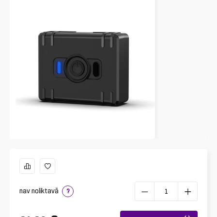
nav noliktavā
?