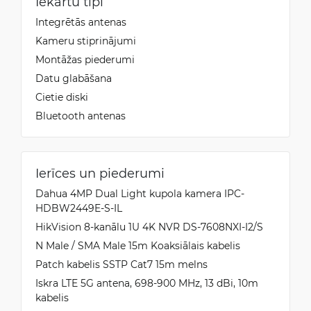
Iekārtu tipi
Integrētās antenas
Kameru stiprinājumi
Montāžas piederumi
Datu glabāšana
Cietie diski
Bluetooth antenas
Ierīces un piederumi
Dahua 4MP Dual Light kupola kamera IPC-
HDBW2449E-S-IL
HikVision 8-kanālu 1U 4K NVR DS-7608NXI-I2/S
N Male / SMA Male 15m Koaksiālais kabelis
Patch kabelis SSTP Cat7 15m melns
Iskra LTE 5G antena, 698-900 MHz, 13 dBi, 10m
kabelis