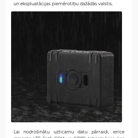
un ekspluatācijas piemērotību dažādās valstīs.
Lai nodrošinātu uzticamu datu pārraidi, ierīce