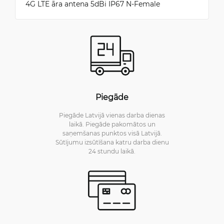
4G LTE āra antena 5dBi IP67 N-Female
Piegāde
Piegāde Latvijā vienas darba dienas
laikā. Piegāde pakomātos un
saņemšanas punktos visā Latvijā.
Sūtījumu izsūtīšana katru darba dienu
24 stundu laikā.