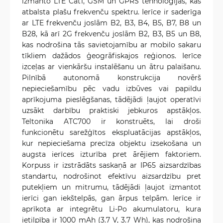
izmanto LTE Cat1, GSM un GPRS tehnoloģijas, kas
atbalsta plašu frekvenču spektru. Ierīce ir saderīga
ar LTE frekvenču joslām B2, B3, B4, B5, B7, B8 un
B28, kā arī 2G frekvenču joslām B2, B3, B5 un B8,
kas nodrošina tās savietojamību ar mobilo sakaru
tīkliem dažādos ģeogrāfiskajos reģionos. Ierīce
izceļas ar vienkāršu instalēšanu un ātru palaišanu.
Pilnībā autonomā konstrukcija novērš
nepieciešamību pēc vadu izbūves vai papildu
aprīkojuma pieslēgšanas, tādējādi ļaujot operatīvi
uzsākt darbību praktiski jebkuros apstākļos.
Teltonika ATC700 ir konstruēts, lai droši
funkcionētu sarežģītos ekspluatācijas apstākļos,
kur nepieciešama precīza objektu izsekošana un
augsta ierīces izturība pret ārējiem faktoriem.
Korpuss ir izstrādāts saskaņā ar IP65 aizsardzības
standartu, nodrošinot efektīvu aizsardzību pret
putekļiem un mitrumu, tādējādi ļaujot izmantot
ierīci gan iekštelpās, gan ārpus telpām. Ierīce ir
aprīkota ar integrētu Li-Po akumulatoru, kura
ietilpība ir 1000 mAh (3.7 V, 3.7 Wh), kas nodrošina