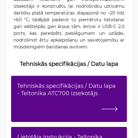
Izsekotājs ir konstruēts, lai nodrošinātu uzticamu
darbību plašā temperatūras diapazonā no –20 līdz
+60 °C, tādējādi padarot to piemērotu lietošanai
gan iekštelpās, gan ārpus tām. Ierīcei ir USB-C 2.0
ports, kas paredzēts pieslēgumam un uzlādei,
nodrošinot ērtu apkalpošanu un savietojamību ar
mūsdienīgiem barošanas avotiem.
Tehniskās specifikācijas / Datu lapa
Tehniskās specifikācijas / Datu lapa
- Teltonika ATC700 izsekotājs
Lietotāja instrukcija - Teltonika