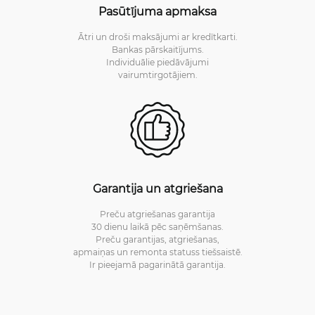
Pasūtījuma apmaksa
Ātri un droši maksājumi ar kredītkarti.
Bankas pārskaitījums.
Individuālie piedāvājumi
vairumtirgotājiem.
Garantija un atgriešana
Preču atgriešanas garantija
30 dienu laikā pēc saņēmšanas.
Preču garantijas, atgriešanas,
apmaiņas un remonta statuss tiešsaistē.
Ir pieejamā pagarinātā garantija.