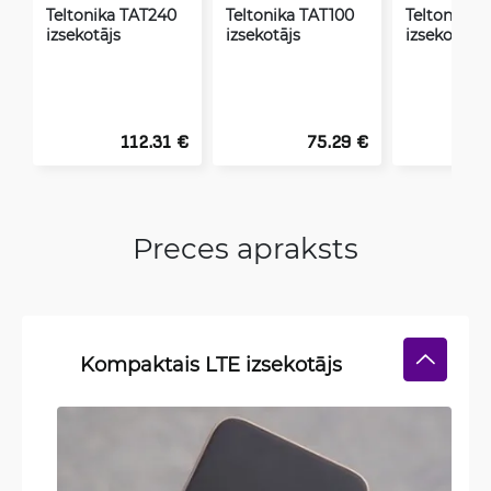
Teltonika TAT240
Teltonika TAT100
Teltonika T
izsekotājs
izsekotājs
izsekotājs
112.31 €
75.29 €
Preces apraksts
Kompaktais LTE izsekotājs