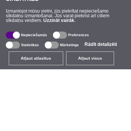
Izmantojot mūsu vietni, jūs piekrītat nepieciešamo
sīkdatņu izmantošanai. Jūs varat piekrist arī citiem
sīkdatņu veidiem.
Uzzināt vairāk
.
Nepieciešamās
Preferences
Rādīt detalizēti
Statistikas
Mārketinga
Atļaut atlasītus
Atļaut visus
LV
EUR
ar PVN 21%
,
Latvija
Katalogs
Par mums
Ārējie bezvadu tīkli
Uzņēmums