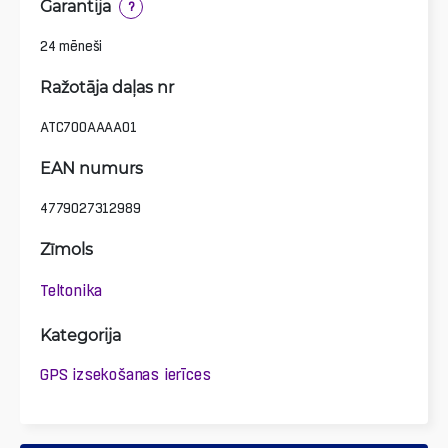
Garantija
?
24 mēneši
Ražotāja daļas nr
ATC700AAAA01
EAN numurs
4779027312989
Zīmols
Teltonika
Kategorija
GPS izsekošanas ierīces