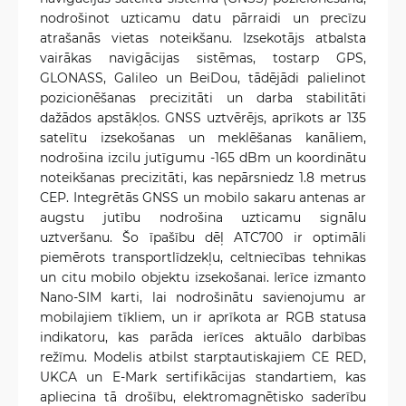
nodrošinot uzticamu datu pārraidi un precīzu
atrašanās vietas noteikšanu. Izsekotājs atbalsta
vairākas navigācijas sistēmas, tostarp GPS,
GLONASS, Galileo un BeiDou, tādējādi palielinot
pozicionēšanas precizitāti un darba stabilitāti
dažādos apstākļos. GNSS uztvērējs, aprīkots ar 135
satelītu izsekošanas un meklēšanas kanāliem,
nodrošina izcilu jutīgumu -165 dBm un koordinātu
noteikšanas precizitāti, kas nepārsniedz 1.8 metrus
CEP. Integrētās GNSS un mobilo sakaru antenas ar
augstu jutību nodrošina uzticamu signālu
uztveršanu. Šo īpašību dēļ ATC700 ir optimāli
piemērots transportlīdzekļu, celtniecības tehnikas
un citu mobilo objektu izsekošanai. Ierīce izmanto
Nano-SIM karti, lai nodrošinātu savienojumu ar
mobilajiem tīkliem, un ir aprīkota ar RGB statusa
indikatoru, kas parāda ierīces aktuālo darbības
režīmu. Modelis atbilst starptautiskajiem CE RED,
UKCA un E-Mark sertifikācijas standartiem, kas
apliecina tā drošību, elektromagnētisko saderību