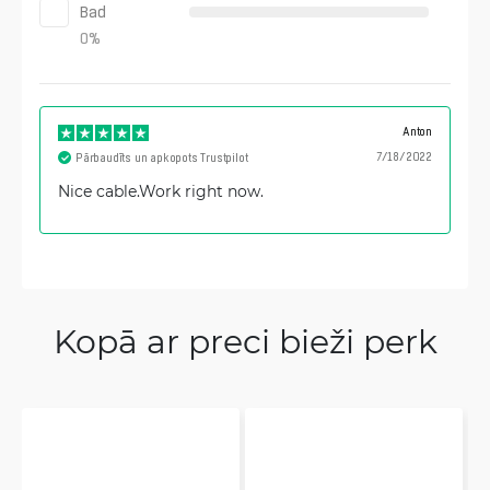
Bad
0
%
Anton
7/18/2022
Pārbaudīts un apkopots Trustpilot
Nice cable.Work right now.
Kopā ar preci bieži perk