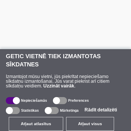
GETIC VIETNĒ TIEK IZMANTOTAS
SĪKDATNES
Izmantojot mūsu vietni, jūs piekrītat nepieciešamo
sīkdatņu izmantošanai. Jūs varat piekrist arī citiem
sīkdatņu veidiem.
Uzzināt vairāk
.
Nepieciešamās
Preferences
Rādīt detalizēti
Statistikas
Mārketinga
Atļaut atlasītus
Atļaut visus