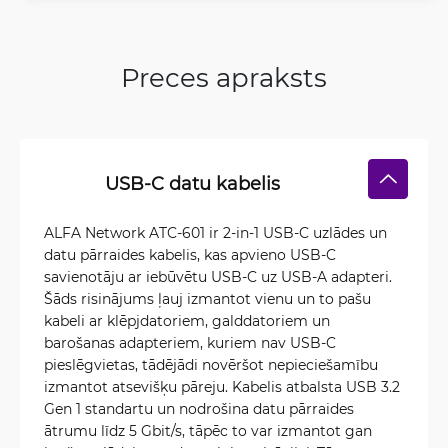
Preces apraksts
USB-C datu kabelis
ALFA Network ATC-601 ir 2-in-1 USB-C uzlādes un
datu pārraides kabelis, kas apvieno USB-C
savienotāju ar iebūvētu USB-C uz USB-A adapteri.
Šāds risinājums ļauj izmantot vienu un to pašu
kabeli ar klēpjdatoriem, galddatoriem un
barošanas adapteriem, kuriem nav USB-C
pieslēgvietas, tādējādi novēršot nepieciešamību
izmantot atsevišķu pāreju. Kabelis atbalsta USB 3.2
Gen 1 standartu un nodrošina datu pārraides
ātrumu līdz 5 Gbit/s, tāpēc to var izmantot gan