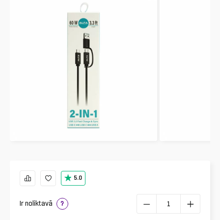
5.0
Ir noliktavā
?