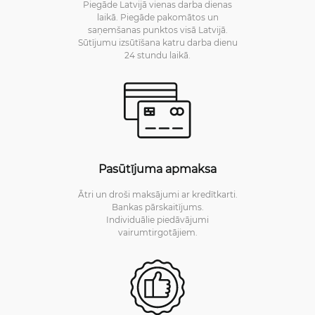
Piegāde Latvijā vienas darba dienas
laikā. Piegāde pakomātos un
saņemšanas punktos visā Latvijā.
Sūtījumu izsūtīšana katru darba dienu
24 stundu laikā.
Pasūtījuma apmaksa
Ātri un droši maksājumi ar kredītkarti.
Bankas pārskaitījums.
Individuālie piedāvājumi
vairumtirgotājiem.