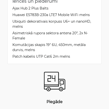
Ierīces un piederumi
Ajax Hub 2 Plus Balts
Huawei E5783B-230a LTE7 Mobile WiFi melns
Ubiquiti dekoratīvais korpuss U6+ un nanoHD,
melns
Asimetriskā rupora sektora antena 20°, 2x N-
Female
Komutācijas skapis 19" 6U, 450mm, metāla
durvis, melns
Patch kabelis UTP Cat6 2m melns
Piegāde