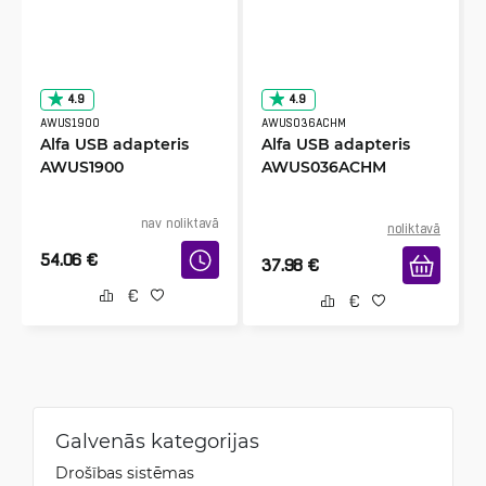
4.9
4.9
AWUS1900
AWUS036ACHM
Alfa USB adapteris
Alfa USB adapteris
AWUS1900
AWUS036ACHM
nav noliktavā
noliktavā
54.06
€
37.98
€
Galvenās kategorijas
Drošības sistēmas