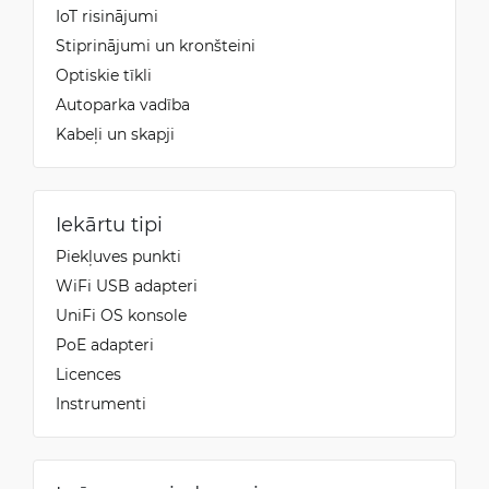
IoT risinājumi
Stiprinājumi un kronšteini
Optiskie tīkli
Autoparka vadība
Kabeļi un skapji
Iekārtu tipi
Piekļuves punkti
WiFi USB adapteri
UniFi OS konsole
PoE adapteri
Licences
Instrumenti