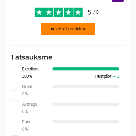
5
/ 5
novērtēt produktu
1 atsauksme
Excellent
100
%
Trustpilot
—
1
Great
0
%
Average
0
%
Poor
0
%