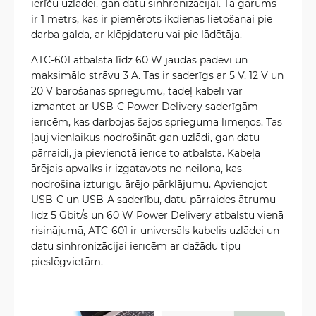
ierīču uzlādei, gan datu sinhronizācijai. Tā garums
ir 1 metrs, kas ir piemērots ikdienas lietošanai pie
darba galda, ar klēpjdatoru vai pie lādētāja.
ATC-601 atbalsta līdz 60 W jaudas padevi un
maksimālo strāvu 3 A. Tas ir saderīgs ar 5 V, 12 V un
20 V barošanas spriegumu, tādēļ kabeli var
izmantot ar USB-C Power Delivery saderīgām
ierīcēm, kas darbojas šajos sprieguma līmeņos. Tas
ļauj vienlaikus nodrošināt gan uzlādi, gan datu
pārraidi, ja pievienotā ierīce to atbalsta. Kabeļa
ārējais apvalks ir izgatavots no neilona, kas
nodrošina izturīgu ārējo pārklājumu. Apvienojot
USB-C un USB-A saderību, datu pārraides ātrumu
līdz 5 Gbit/s un 60 W Power Delivery atbalstu vienā
risinājumā, ATC-601 ir universāls kabelis uzlādei un
datu sinhronizācijai ierīcēm ar dažādu tipu
pieslēgvietām.