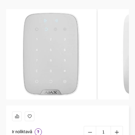
Ir noliktavā
?