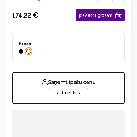
€
174.22
pievienot grozam
Krāsa
Saņemt īpašu cenu
autorizēties