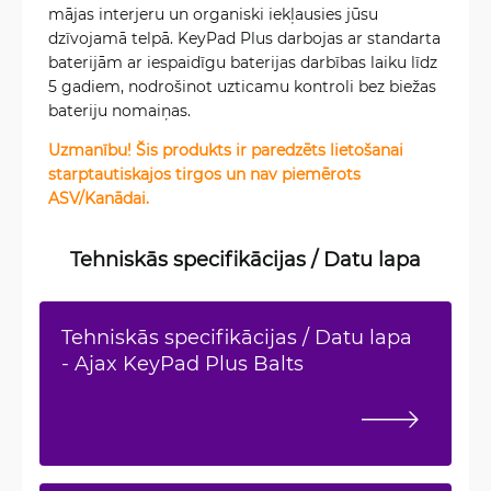
mājas interjeru un organiski iekļausies jūsu
dzīvojamā telpā. KeyPad Plus darbojas ar standarta
baterijām ar iespaidīgu baterijas darbības laiku līdz
5 gadiem, nodrošinot uzticamu kontroli bez biežas
bateriju nomaiņas.
Uzmanību! Šis produkts ir paredzēts lietošanai
starptautiskajos tirgos un nav piemērots
ASV/Kanādai.
Tehniskās specifikācijas / Datu lapa
Tehniskās specifikācijas / Datu lapa
- Ajax KeyPad Plus Balts