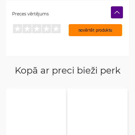
Preces vērtējums
novērtēt produktu
Kopā ar preci bieži perk