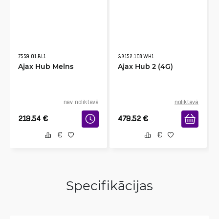
7559.01.BL1
33152.108.WH1
Ajax Hub Melns
Ajax Hub 2 (4G)
nav noliktavā
noliktavā
219.54
€
479.52
€
Specifikācijas