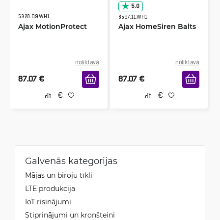
5.0
5328.09.WH1
8597.11.WH1
Ajax MotionProtect
Ajax HomeSiren Balts
noliktavā
noliktavā
87.07
€
87.07
€
Galvenās kategorijas
Mājas un biroju tīkli
LTE produkcija
IoT risinājumi
Stiprinājumi un kronšteini