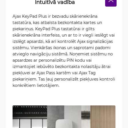
Intuitīvā vadība
Ajax KeyPad Plus ir bezvadu skārienekrāna
tastatūra, kas atbalsta bezkontakta kartes un
piekariņus. KeyPad Plus tastatūrai ir glīts
skārienekrāna interfeiss, un ar to ir viegli ieslēgt vai
izslēgt apsardzi, kā arī kontrolēt Ajax signalizācijas
sistēmu. Vienkāršas ikonas un saprotami padomi
atvieglo navigāciju sistēmā. Noņemiet sistēmu no
apsardzes ar personalizētu PIN kodu vai
izmantojiet iebūvēto bezkontakta nolasītāju ātrai
piekļuvei ar Ajax Pass kartēm vai Ajax Tag
piekariņiem. Tas ļauj personalizēt piekļuves kontroli
konkrētiem lietotājiem.