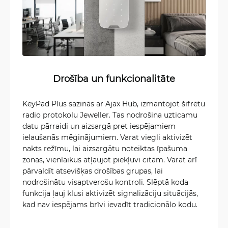
Drošība un funkcionalitāte
KeyPad Plus sazinās ar Ajax Hub, izmantojot šifrētu
radio protokolu Jeweller. Tas nodrošina uzticamu
datu pārraidi un aizsargā pret iespējamiem
ielaušanās mēģinājumiem. Varat viegli aktivizēt
nakts režīmu, lai aizsargātu noteiktas īpašuma
zonas, vienlaikus atļaujot piekļuvi citām. Varat arī
pārvaldīt atsevišķas drošības grupas, lai
nodrošinātu visaptverošu kontroli. Slēptā koda
funkcija ļauj klusi aktivizēt signalizāciju situācijās,
kad nav iespējams brīvi ievadīt tradicionālo kodu.