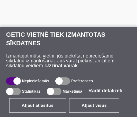
GETIC VIETNĒ TIEK IZMANTOTAS
SĪKDATNES
Izmantojot mūsu vietni, jūs piekrītat nepieciešamo
sīkdatņu izmantošanai. Jūs varat piekrist arī citiem
sīkdatņu veidiem.
Uzzināt vairāk
.
Nepieciešamās
Preferences
Rādīt detalizēti
Statistikas
Mārketinga
Atļaut atlasītus
Atļaut visus