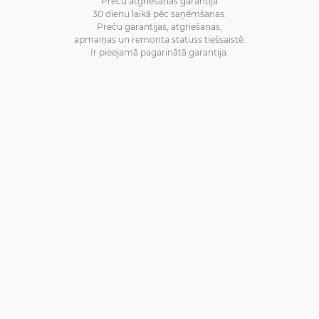
Preču atgriešanas garantija
30 dienu laikā pēc saņēmšanas.
Preču garantijas, atgriešanas,
apmaiņas un remonta statuss tiešsaistē.
Ir pieejamā pagarinātā garantija.