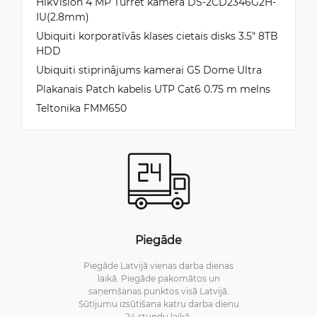
HikVision 4 MP Turret kamera DS-2CD2346G2H-
IU(2.8mm)
Ubiquiti korporatīvās klases cietais disks 3.5" 8TB
HDD
Ubiquiti stiprinājums kamerai G5 Dome Ultra
Plakanais Patch kabelis UTP Cat6 0.75 m melns
Teltonika FMM650
Piegāde
Piegāde Latvijā vienas darba dienas
laikā. Piegāde pakomātos un
saņemšanas punktos visā Latvijā.
Sūtījumu izsūtīšana katru darba dienu
24 stundu laikā.